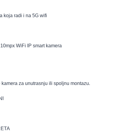
koja radi i na 5G wifi
0mpx WiFi IP smart kamera
 kamera za unutrasnju ili spoljnu montazu.
NI
RETA