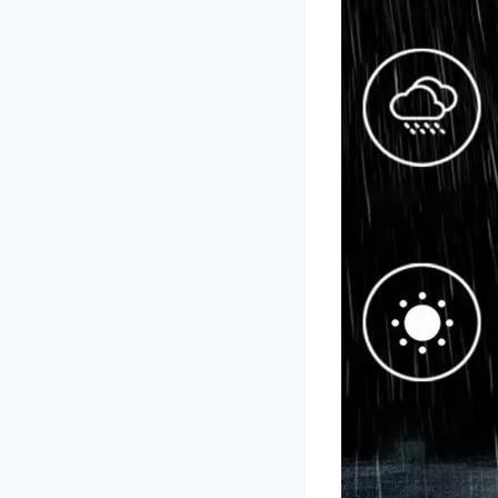
REF
AKU
BT 
HO
LEP