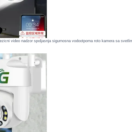
ezicni video nadzor spoljasnja sigurnosna vodootporna roto kamera sa svetli