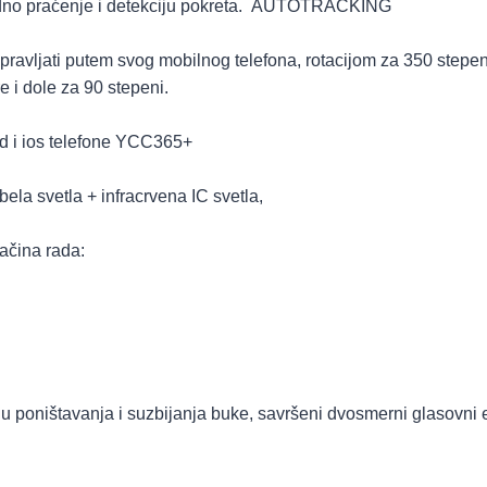
no praćenje i detekciju pokreta. AUTOTRACKING
ravljati putem svog mobilnog telefona, rotacijom za 350 stepeni
 i dole za 90 stepeni.
id i ios telefone YCC365+
ela svetla + infracrvena IC svetla,
ačina rada:
u poništavanja i suzbijanja buke, savršeni dvosmerni glasovni ef