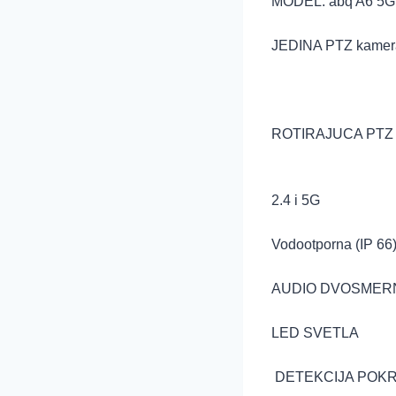
MODEL: abq A6 5G
JEDINA PTZ kamera 
ROTIRAJUCA PTZ 1
2.4 i 5G
Vodootporna (IP 66)
AUDIO DVOSMER
LED SVETLA
DETEKCIJA POK