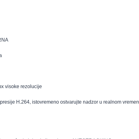
RNA
a
px visoke rezolucije
resije H.264, istovremeno ostvarujte nadzor u realnom vremenu