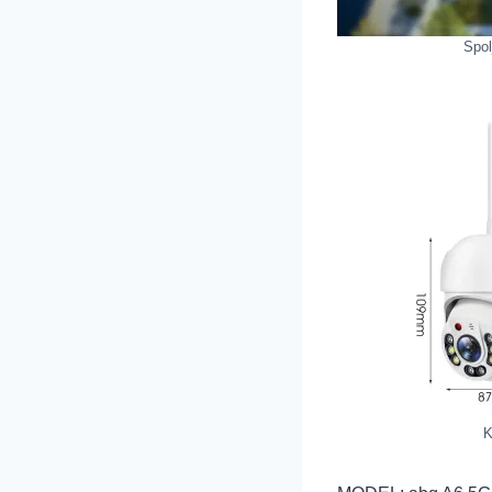
Spol
K