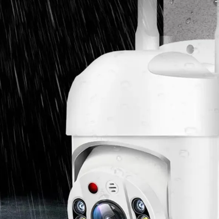
LEKTORI I LED RASVETA
SOLARNI REFLE
MULATORI I PUNJAČI
BATERIJSKE LA
ZVUČNICI I SLUŠALICE
TV OPREMA / AN
LOGRAMI
RASVETA ZA K
OTA I NEGA
OSTALO