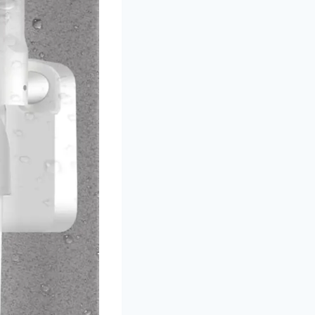
KTORI I RASVETA
MPE
TENE I NOSAČI
ONCERTE