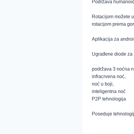
Podržava humanoid
Rotacijom možete up
rotacijom prema gore
Aplikacija za andro
Ugrađene diode za b
podržava 3 noćna n
infracrvena noć,
noć u boji,
inteligentna noć
P2P tehnologija
Poseduje tehnologij