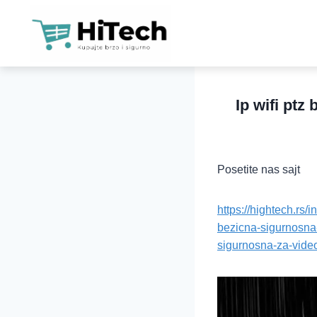
KAM
SO
Ip wifi ptz
LO
WIF
Posetite nas sajt
NAP
SO
https://hightech.rs/
bezicna-sigurnosna-
ALA
sigurnosna-za-vide
TEL
ALA
PAM