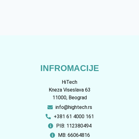
INFROMACIJE
HiTech
Kneza Viseslava 63
11000, Beograd
info@hightech.rs
+381 61 4000 161
PIB: 112380494
MB: 66064816