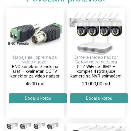
Napajanja i oprema za
Kamere i video nadzor
,
video nadzor
Setovi video nadzora
BNC konektor ženski na
PTZ WiFi set 8MP –
šraf – kvalitetan CCTV
komplet 4 rotirajuće
konektor za video nadzor
kamere sa NVR snimačem
45,00
rsd
21.000,00
rsd
Dodaj u korpu
Dodaj u korpu