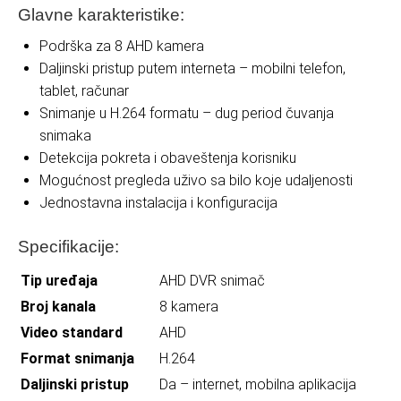
Glavne karakteristike:
Podrška za 8 AHD kamera
Daljinski pristup putem interneta – mobilni telefon,
tablet, računar
Snimanje u H.264 formatu – dug period čuvanja
snimaka
Detekcija pokreta i obaveštenja korisniku
Mogućnost pregleda uživo sa bilo koje udaljenosti
Jednostavna instalacija i konfiguracija
Specifikacije:
Tip uređaja
AHD DVR snimač
Broj kanala
8 kamera
Video standard
AHD
Format snimanja
H.264
Daljinski pristup
Da – internet, mobilna aplikacija