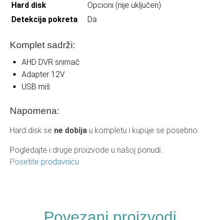
Hard disk
Opcioni (nije uključen)
Detekcija pokreta
Da
Komplet sadrži:
AHD DVR snimač
Adapter 12V
USB miš
Napomena:
Hard disk se
ne dobija
u kompletu i kupuje se posebno.
Pogledajte i druge proizvode u našoj ponudi:
Posetite prodavnicu
Povezani proizvodi