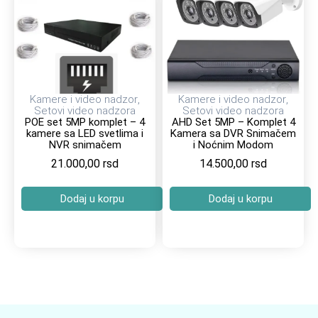
Kamere i video nadzor
,
Kamere i video nadzor
,
Setovi video nadzora
Setovi video nadzora
POE set 5MP komplet – 4
AHD Set 5MP – Komplet 4
kamere sa LED svetlima i
Kamera sa DVR Snimačem
NVR snimačem
i Noćnim Modom
21.000,00
rsd
14.500,00
rsd
Dodaj u korpu
Dodaj u korpu