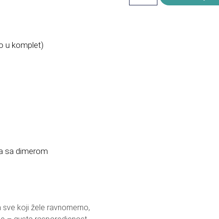
o u komplet)
na sa dimerom
 sve koji žele ravnomerno,