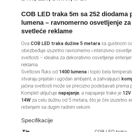
REF
COB LED traka 5m sa 252 diodama p
AKU
lumena – ravnomerno osvetljenje za 
svetleće reklame
BT 
HO
Ova
COB LED traka dužine 5 metara
sa gustinom o
obezbeđuje izuzetno ravnomerno i intenzivno osvetljen
LEP
svetlosti – idealna za dekorativno osvetljenje enterijer
reklama.
Svetlosni fluks od
1400 lumena
i toplo bela temperat
stvaraju prijatan i ugodan ambijent, a zahvaljujući
komp
jačina svetlosti može se precizno podešavati prema
Komplet uključuje
napajanje
, a napajanje trake je
12V
14W
za celu dužinu od 5 metara, što je čini izuzetno 
rešenjem sa dugim radnim vekom.
Specifikacije
Tip
COB LED traka