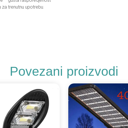
nje – gusta rasporedjenost
u za trenutnu upotrebu.
Povezani proizvodi