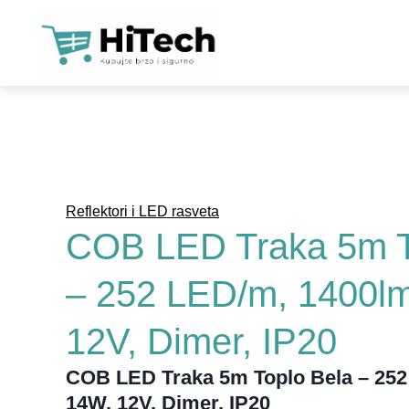
KAM
SO
LO
WIF
Reflektori i LED rasveta
NAP
COB LED Traka 5m T
SO
– 252 LED/m, 1400l
ALA
12V, Dimer, IP20
TEL
ALA
COB LED Traka 5m Toplo Bela – 252
14W, 12V, Dimer, IP20
PAM