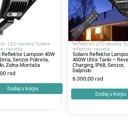
ori i LED rasveta
,
Solarni
Reflektori i LED rasveta
,
So
ri i rasveta
reflektori i rasveta
i Reflektor Lampion 40W
Solarni Reflektor Lampi
žima, Senzor Pokreta,
400W Ultra Tanki – Rev
ski, Zidna Montaža
Charging, IP68, Senzor,
Daljinski
,00
rsd
6.300,00
rsd
Dodaj u korpu
Dodaj u korpu