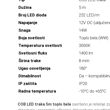
Dužina
5 m
Broj LED dioda
252 LED/m
Napajanje
12V DC (uključen
Snaga
14W
Boja svetlosti
Toplo bela (WW)
Temperatura svetlosti
3000K
Svetlosni fluks
1400 lm
Širina trake
8 mm
Ugao osvetljenja
180°
Dimabilnost
Da – kompatibil
IP zaštita
IP20
Radna temperatura
-10°C do +65°C
COB LED traka 5m toplo bela
savršeno je rešenje za