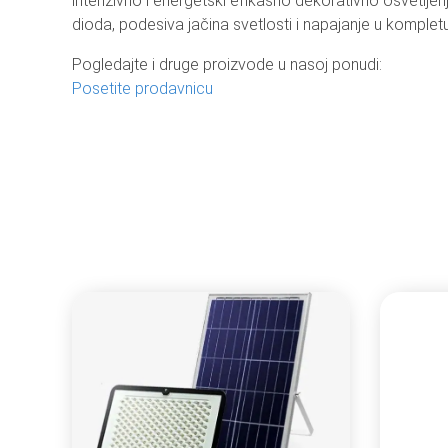
intenzivno i energetski efikasno dekorativno osvetlje
dioda, podesiva jačina svetlosti i napajanje u komplet
Pogledajte i druge proizvode u nasoj ponudi:
Posetite prodavnicu