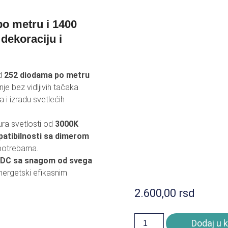
LEKTORI I LED RASVETA
SOLARNI REFLE
o metru i 1400
MULATORI I PUNJAČI
BATERIJSKE LA
dekoraciju i
ZVUČNICI I SLUŠALICE
TV OPREMA / AN
LOGRAMI
RASVETA ZA K
d
252 diodama po metru
je bez vidljivih tačaka
OTA I NEGA
OSTALO
a i izradu svetlećih
ura svetlosti od
3000K
atibilnosti sa dimerom
 potrebama.
 DC sa snagom od svega
energetski efikasnim
2.600,00
rsd
Dodaj u 