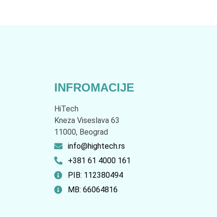
INFROMACIJE
HiTech
Kneza Viseslava 63
11000, Beograd
info@hightech.rs
+381 61 4000 161
PIB: 112380494
MB: 66064816