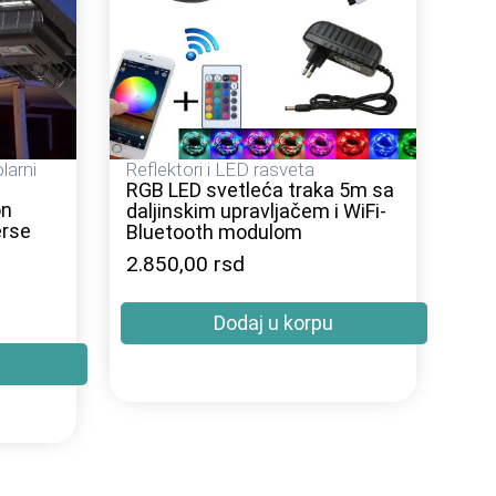
larni
Reflektori i LED rasveta
RGB LED svetleća traka 5m sa
on
daljinskim upravljačem i WiFi-
erse
Bluetooth modulom
2.850,00
rsd
Dodaj u korpu