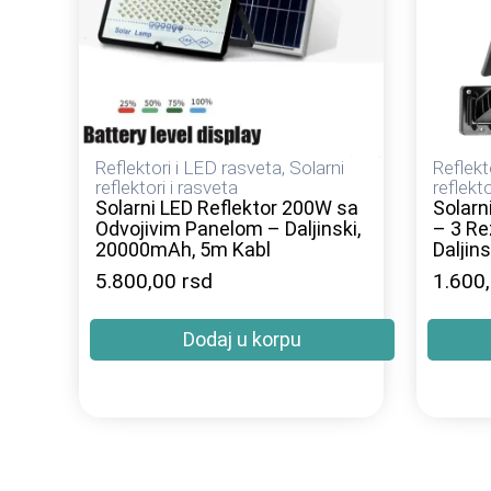
Reflektori i LED rasveta
,
Solarni
Reflekt
reflektori i rasveta
reflekto
Solarni LED Reflektor 200W sa
Solarn
Odvojivim Panelom – Daljinski,
– 3 Re
20000mAh, 5m Kabl
Daljin
5.800,00
rsd
1.600
Dodaj u korpu