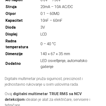
Struja
20mA – 10A AC/DC
Otpor
0.1 – 60MΩ
Kapacitet
10nF – 60mF
Dioda
3V
Displej
LCD
Radna
0 – 40 °C
temperatura
Dimenzije
140 × 67 × 35 mm
LED osvetljenje, automatsko
Dodatno
gašenje
Digitalni multimetar pruža sigurnost, preciznost i
jednostavno rukovanje u svim uslovima rada.
Ovaj
digitalni multimetar TRUE RMS sa NCV
detekcijom
idealan je alat za električare, servisere i
tehničare.