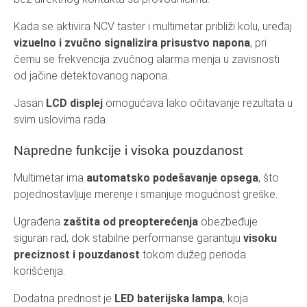
Kada se aktivira NCV taster i multimetar približi kolu, uređaj
vizuelno i zvučno signalizira prisustvo napona
, pri
čemu se frekvencija zvučnog alarma menja u zavisnosti
od jačine detektovanog napona.
Jasan
LCD displej
omogućava lako očitavanje rezultata u
svim uslovima rada.
Napredne funkcije i visoka pouzdanost
Multimetar ima
automatsko podešavanje opsega
, što
pojednostavljuje merenje i smanjuje mogućnost greške.
Ugrađena
zaštita od preopterećenja
obezbeđuje
siguran rad, dok stabilne performanse garantuju
visoku
preciznost i pouzdanost
tokom dužeg perioda
korišćenja.
Dodatna prednost je
LED baterijska lampa
, koja