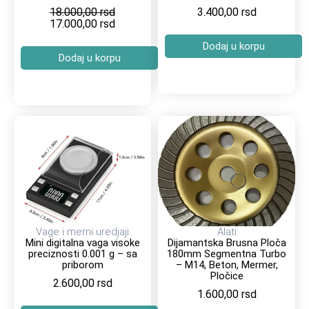
18.000,00
rsd
3.400,00
rsd
17.000,00
rsd
Dodaj u korpu
Dodaj u korpu
Vage i merni uredjaji
Alati
Mini digitalna vaga visoke
Dijamantska Brusna Ploča
preciznosti 0.001 g – sa
180mm Segmentna Turbo
priborom
– M14, Beton, Mermer,
Pločice
2.600,00
rsd
1.600,00
rsd