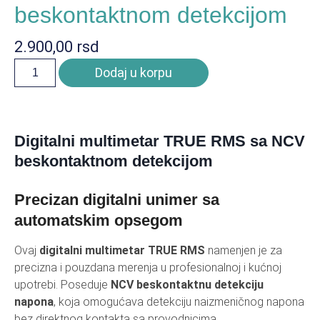
beskontaktnom detekcijom
2.900,00
rsd
Dodaj u korpu
Digitalni multimetar TRUE RMS sa NCV
beskontaktnom detekcijom
Precizan digitalni unimer sa
automatskim opsegom
Ovaj
digitalni multimetar TRUE RMS
namenjen je za
precizna i pouzdana merenja u profesionalnoj i kućnoj
upotrebi. Poseduje
NCV beskontaktnu detekciju
napona
, koja omogućava detekciju naizmeničnog napona
bez direktnog kontakta sa provodnicima.