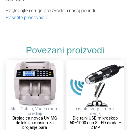
Pogledajte i druge proizvode u nasoj ponudi:
Posetite prodavnicu
Povezani proizvodi
Alati
,
Ostalo
,
Vage i merni
Ostalo
,
Vage i merni
uredjaji
uredjaji
Brojacica novca UV MG
Digitalni USB mikroskop
detekcija masina za
50–1000x sa 8 LED dioda –
brojanje para
2 MP