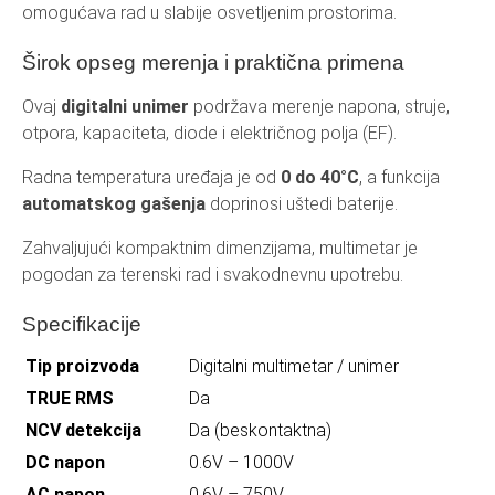
omogućava rad u slabije osvetljenim prostorima.
Širok opseg merenja i praktična primena
Ovaj
digitalni unimer
podržava merenje napona, struje,
otpora, kapaciteta, diode i električnog polja (EF).
Radna temperatura uređaja je od
0 do 40°C
, a funkcija
automatskog gašenja
doprinosi uštedi baterije.
Zahvaljujući kompaktnim dimenzijama, multimetar je
pogodan za terenski rad i svakodnevnu upotrebu.
Specifikacije
Tip proizvoda
Digitalni multimetar / unimer
TRUE RMS
Da
NCV detekcija
Da (beskontaktna)
DC napon
0.6V – 1000V
AC napon
0.6V – 750V