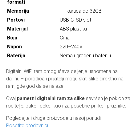
formati
Memorija
TF kartica do 32GB
Portovi
USB-C, SD slot
Materijal
ABS plastika
Boja
Crna
Napon
220–240V
Baterija
Nema ugrađenu bateriju
Digitalni WiFi ram omogućava deljenje uspomena na
daljinu – porodica i prijatelji mogu slati slike direktno na
ram, gde god da se nalaze.
Ovaj
pametni digitalni ram za slike
savršen je poklon za
roditelje, bake i deke, kao i za posebne prilike i praznike.
Pogledajte i druge proizvode u nasoj ponudi:
Posetite prodavnicu