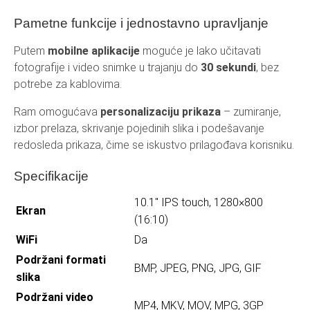
Pametne funkcije i jednostavno upravljanje
Putem
mobilne aplikacije
moguće je lako učitavati
fotografije i video snimke u trajanju do
30 sekundi
, bez
potrebe za kablovima.
Ram omogućava
personalizaciju prikaza
– zumiranje,
izbor prelaza, skrivanje pojedinih slika i podešavanje
redosleda prikaza, čime se iskustvo prilagođava korisniku.
Specifikacije
10.1″ IPS touch, 1280×800
Ekran
(16:10)
WiFi
Da
Podržani formati
BMP, JPEG, PNG, JPG, GIF
slika
Podržani video
MP4, MKV, MOV, MPG, 3GP