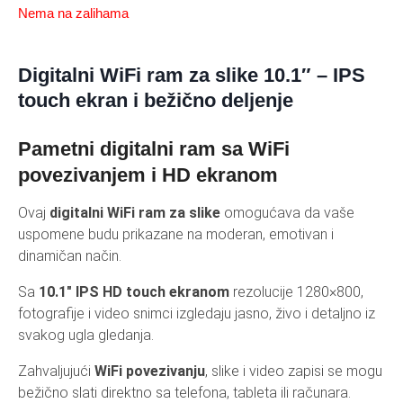
Nema na zalihama
Digitalni WiFi ram za slike 10.1″ – IPS
touch ekran i bežično deljenje
Pametni digitalni ram sa WiFi
povezivanjem i HD ekranom
Ovaj
digitalni WiFi ram za slike
omogućava da vaše
uspomene budu prikazane na moderan, emotivan i
dinamičan način.
Sa
10.1″ IPS HD touch ekranom
rezolucije 1280×800,
fotografije i video snimci izgledaju jasno, živo i detaljno iz
svakog ugla gledanja.
Zahvaljujući
WiFi povezivanju
, slike i video zapisi se mogu
bežično slati direktno sa telefona, tableta ili računara.