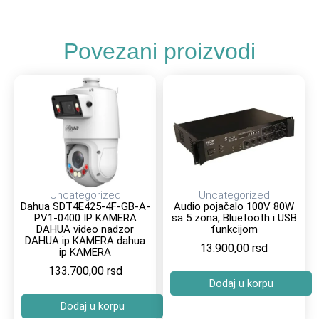
Povezani proizvodi
Uncategorized
Uncategorized
Dahua SDT4E425-4F-GB-A-
Audio pojačalo 100V 80W
PV1-0400 IP KAMERA
sa 5 zona, Bluetooth i USB
DAHUA video nadzor
funkcijom
DAHUA ip KAMERA dahua
13.900,00
rsd
ip KAMERA
133.700,00
rsd
Dodaj u korpu
Dodaj u korpu