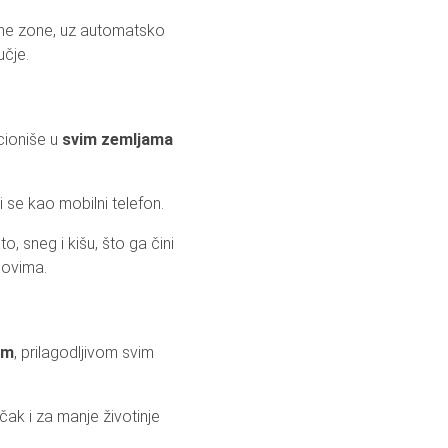
e zone, uz automatsko
učje.
cioniše u
svim zemljama
i se kao mobilni telefon.
o, sneg i kišu, što ga čini
lovima.
om
, prilagodljivom svim
 čak i za manje životinje