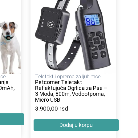
mce
Teletakt i oprema za ljubimce
anja
Petcomer Teletakt
00mAh,
Reflektujuća Ogrlica za Pse –
3 Moda, 800m, Vodootporna,
Micro USB
3.900,00
rsd
Dodaj u korpu