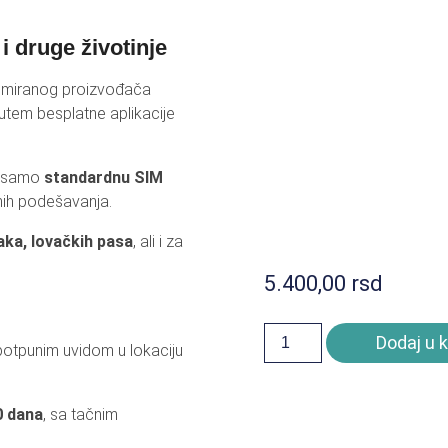
LEKTORI I LED RASVETA
SOLARNI REFLE
 druge životinje
MULATORI I PUNJAČI
BATERIJSKE LA
miranog proizvođača
ZVUČNICI I SLUŠALICE
TV OPREMA / AN
tem besplatne aplikacije
LOGRAMI
RASVETA ZA K
OTA I NEGA
OSTALO
va samo
standardnu SIM
anih podešavanja.
ka, lovačkih pasa
, ali i za
5.400,00
rsd
Dodaj u 
otpunim uvidom u lokaciju
0 dana
, sa tačnim