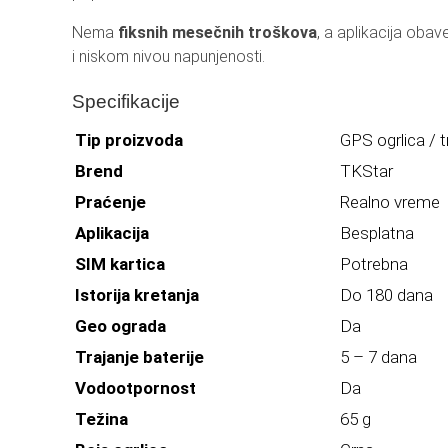
Nema
fiksnih mesečnih troškova
, a aplikacija oba
i niskom nivou napunjenosti.
Specifikacije
Tip proizvoda
GPS ogrlica / t
Brend
TKStar
Praćenje
Realno vreme
Aplikacija
Besplatna
SIM kartica
Potrebna
Istorija kretanja
Do 180 dana
Geo ograda
Da
Trajanje baterije
5 – 7 dana
Vodootpornost
Da
Težina
65 g