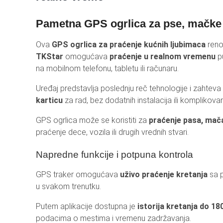
REF
Pametna GPS ogrlica za pse, mačke i
AKU
Ova
GPS ogrlica za praćenje kućnih ljubimaca
reno
BT 
TKStar
omogućava
praćenje u realnom vremenu
pu
na mobilnom telefonu, tabletu ili računaru.
HO
LEP
Uređaj predstavlja poslednju reč tehnologije i zahte
karticu
za rad, bez dodatnih instalacija ili komplikov
GPS ogrlica može se koristiti za
praćenje pasa, mača
praćenje dece, vozila ili drugih vrednih stvari.
Napredne funkcije i potpuna kontrola
GPS traker omogućava
uživo praćenje kretanja
sa p
u svakom trenutku.
Putem aplikacije dostupna je
istorija kretanja do 18
podacima o mestima i vremenu zadržavanja.