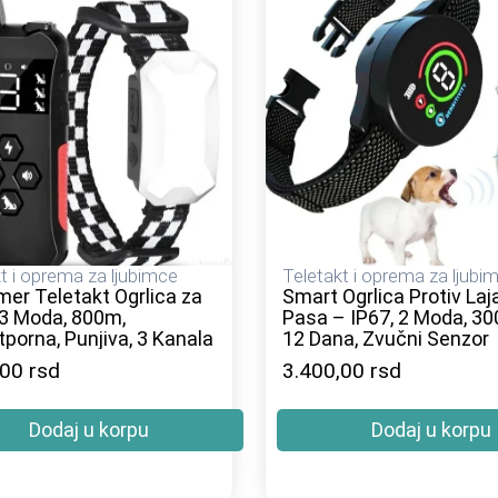
t i oprema za ljubimce
Teletakt i oprema za ljubi
er Teletakt Ogrlica za
Smart Ogrlica Protiv Laj
3 Moda, 800m,
Pasa – IP67, 2 Moda, 3
porna, Punjiva, 3 Kanala
12 Dana, Zvučni Senzor
,00
rsd
3.400,00
rsd
Dodaj u korpu
Dodaj u korpu