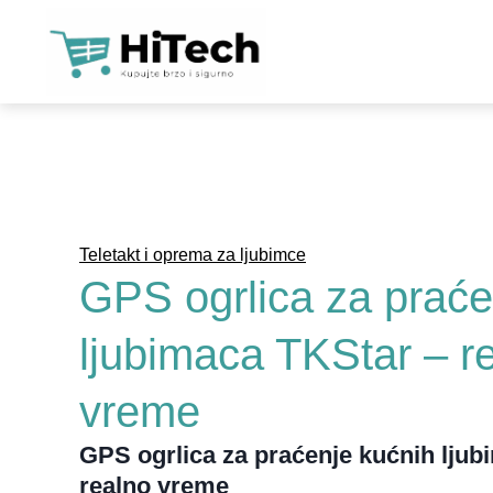
KAM
SO
LO
WIF
Teletakt i oprema za ljubimce
NAP
GPS ogrlica za praće
SO
ljubimaca TKStar – r
ALA
vreme
TEL
ALA
GPS ogrlica za praćenje kućnih ljub
realno vreme
PAM