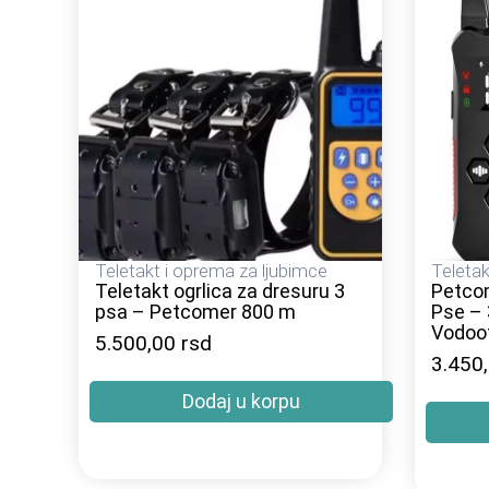
Teletakt i oprema za ljubimce
Teletak
Teletakt ogrlica za dresuru 3
Petcom
psa – Petcomer 800 m
Pse – 
Vodoot
5.500,00
rsd
3.450
Dodaj u korpu