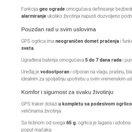
Funkcija
geo ograde
omogućava definisanje bezbedn
alarmiranje
ukoliko životinja napusti dozvoljeno podr
Pouzdan rad u svim uslovima
GPS ogrlica ima
neograničen domet praćenja
i funk
sveta
.
Ugrađena baterija omogućava
5 do 7 dana rada
i pun
Uređaj je
vodootporan
i otporan na vlagu, prašinu, blat
idealnim za spoljašnju upotrebu u svim vremenskim us
Komfor i sigurnost za svaku životinju
GPS traker dolazi
u kompletu sa podesivom ogrlic
veličinama životinja.
Sa težinom od svega
65 g
, ogrlica je lagana i udobna
poput mačaka.