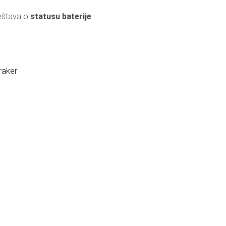
veštava o
statusu baterije
raker