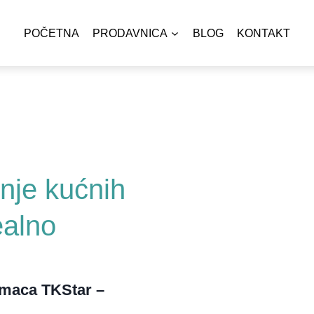
POČETNA
PRODAVNICA
BLOG
KONTAKT
ERE I VIDEO NADZOR
SETOVI VIDEO 
SPOLJAŠNJE KAMER
LARNE KAMERE
4G SIM KAMERE
UNUTRAŠNJE KAME
VAČKE KAMERE I OPREMA
ENDOSKOPSKE
I RIPITERI I OPREMA
MEMORIJA
AJANJA I OPREMA ZA VIDEO NADZOR
BEBI MONITORI
nje kućnih
LARNA OPREMA
TOKI VOKI I RA
ealno
RMI I DODATNA OPREMA
PARKING BARIJ
ETAKT I OPREMA ZA LJUBIMCE
PUMPE
TI
VAGE I MERNI U
imaca TKStar –
ETNI SATOVI
AUTO KAMERE 