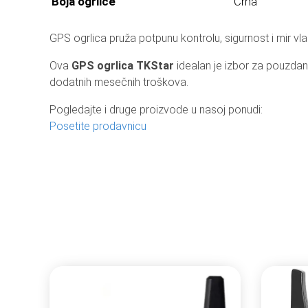
Boja ogrlice
Crna
GPS ogrlica pruža potpunu kontrolu, sigurnost i mir vl
Ova
GPS ogrlica TKStar
idealan je izbor za pouzdan
dodatnih mesečnih troškova.
Pogledajte i druge proizvode u nasoj ponudi:
Posetite prodavnicu