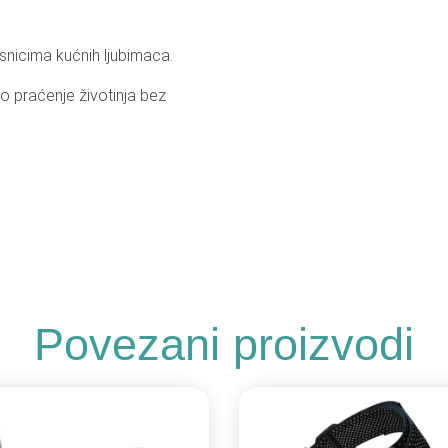
asnicima kućnih ljubimaca.
o praćenje životinja bez
Povezani proizvodi