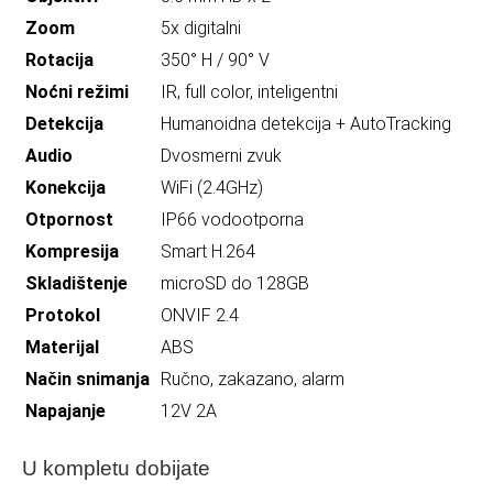
Zoom
5x digitalni
Rotacija
350° H / 90° V
Noćni režimi
IR, full color, inteligentni
Detekcija
Humanoidna detekcija + AutoTracking
Audio
Dvosmerni zvuk
Konekcija
WiFi (2.4GHz)
Otpornost
IP66 vodootporna
Kompresija
Smart H.264
Skladištenje
microSD do 128GB
Protokol
ONVIF 2.4
Materijal
ABS
Način snimanja
Ručno, zakazano, alarm
Napajanje
12V 2A
U kompletu dobijate