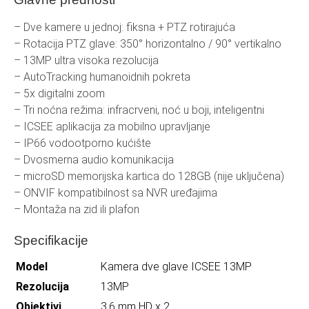
– Dve kamere u jednoj: fiksna + PTZ rotirajuća
– Rotacija PTZ glave: 350° horizontalno / 90° vertikalno
– 13MP ultra visoka rezolucija
– AutoTracking humanoidnih pokreta
– 5x digitalni zoom
– Tri noćna režima: infracrveni, noć u boji, inteligentni
– ICSEE aplikacija za mobilno upravljanje
– IP66 vodootporno kućište
– Dvosmerna audio komunikacija
– microSD memorijska kartica do 128GB (nije uključena)
– ONVIF kompatibilnost sa NVR uređajima
– Montaža na zid ili plafon
Specifikacije
Model
Kamera dve glave ICSEE 13MP
Rezolucija
13MP
Objektivi
3.6 mm HD x 2