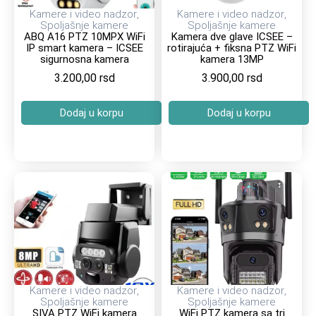
Kamere i video nadzor
,
Kamere i video nadzor
,
Spoljašnje kamere
Spoljašnje kamere
ABQ A16 PTZ 10MPX WiFi
Kamera dve glave ICSEE –
IP smart kamera – ICSEE
rotirajuća + fiksna PTZ WiFi
sigurnosna kamera
kamera 13MP
3.200,00
rsd
3.900,00
rsd
Dodaj u korpu
Dodaj u korpu
Kamere i video nadzor
,
Kamere i video nadzor
,
Spoljašnje kamere
Spoljašnje kamere
SIVA PTZ WiFi kamera
WiFi PTZ kamera sa tri