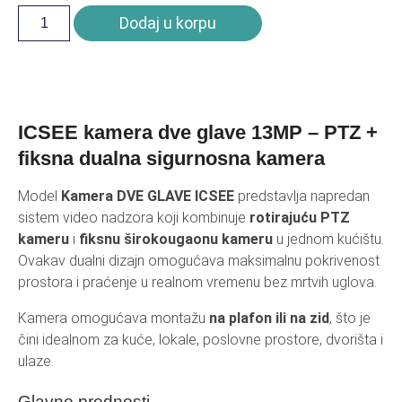
Dodaj u korpu
ICSEE kamera dve glave 13MP – PTZ +
fiksna dualna sigurnosna kamera
Model
Kamera DVE GLAVE ICSEE
predstavlja napredan
sistem video nadzora koji kombinuje
rotirajuću PTZ
kameru
i
fiksnu širokougaonu kameru
u jednom kućištu.
Ovakav dualni dizajn omogućava maksimalnu pokrivenost
prostora i praćenje u realnom vremenu bez mrtvih uglova.
Kamera omogućava montažu
na plafon ili na zid
, što je
čini idealnom za kuće, lokale, poslovne prostore, dvorišta i
ulaze.
Glavne prednosti