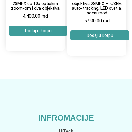
28MPX sa 10x optičkim
objektiva 28MPX – ICSEE,
zoom-om i dva objektiva
auto-tracking, LED svetla,
noćni mod
4.400,00
rsd
5.990,00
rsd
Dodaj u korpu
Dodaj u korpu
INFROMACIJE
HiTech