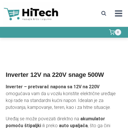
0
Inverter 12V na 220V snage 500W
Inverter – pretvarač napona sa 12V na 220V
omogućava vam da u vozilu koristite električne uređaje
koji rade na standardni kućni napon. Idealan je za
putovanja, kampovanje, teren, kao i za hitne situacije.
Uređaj se može povezati direktno na
akumulator
pomoću štipaljki
ili preko
auto upaljača
, što ga čini