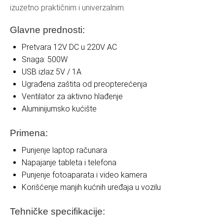
izuzetno praktičnim i univerzalnim.
Glavne prednosti:
Pretvara 12V DC u 220V AC
Snaga: 500W
USB izlaz 5V / 1A
Ugrađena zaštita od preopterećenja
Ventilator za aktivno hlađenje
Aluminijumsko kućište
Primena:
Punjenje laptop računara
Napajanje tableta i telefona
Punjenje fotoaparata i video kamera
Korišćenje manjih kućnih uređaja u vozilu
Tehničke specifikacije: