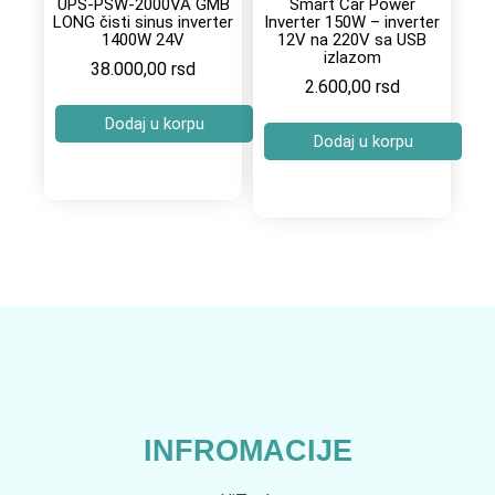
UPS-PSW-2000VA GMB
Smart Car Power
LONG čisti sinus inverter
Inverter 150W – inverter
1400W 24V
12V na 220V sa USB
izlazom
38.000,00
rsd
2.600,00
rsd
Dodaj u korpu
Dodaj u korpu
INFROMACIJE