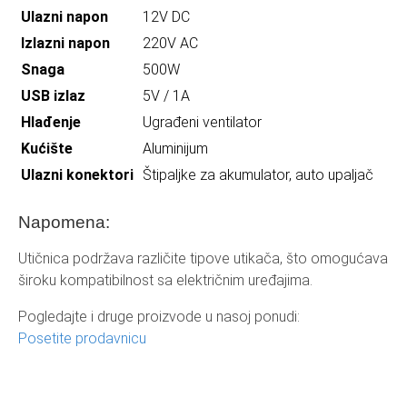
Ulazni napon
12V DC
Izlazni napon
220V AC
Snaga
500W
USB izlaz
5V / 1A
Hlađenje
Ugrađeni ventilator
Kućište
Aluminijum
Ulazni konektori
Štipaljke za akumulator, auto upaljač
Napomena:
Utičnica podržava različite tipove utikača, što omogućava
široku kompatibilnost sa električnim uređajima.
Pogledajte i druge proizvode u nasoj ponudi:
Posetite prodavnicu