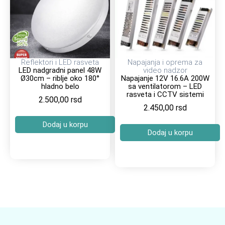
Reflektori i LED rasveta
Napajanja i oprema za
LED nadgradni panel 48W
video nadzor
Ø30cm – riblje oko 180°
Napajanje 12V 16.6A 200W
hladno belo
sa ventilatorom – LED
rasveta i CCTV sistemi
2.500,00
rsd
2.450,00
rsd
Dodaj u korpu
Dodaj u korpu