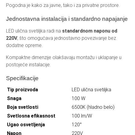
Pogodna je kako za javne, tako i za privatne prostore.
Jednostavna instalacija i standardno napajanje
LED ulična svetiljka radi na
standardnom naponu od
220V
, što omogućava jednostavno povezivanje bez
dodatne opreme.
Kompaktne dimenzije olakšavaju montažu i uklapanje u
postojeće instalacije.
Specifikacije
Tip proizvoda
LED ulična svetiljka
Snaga
100 W
Boja svetlosti
6500K (hladno belo)
Svetlosna efikasnost
100 lm/W
Ugao osvetljenja
120°
Napon
220V