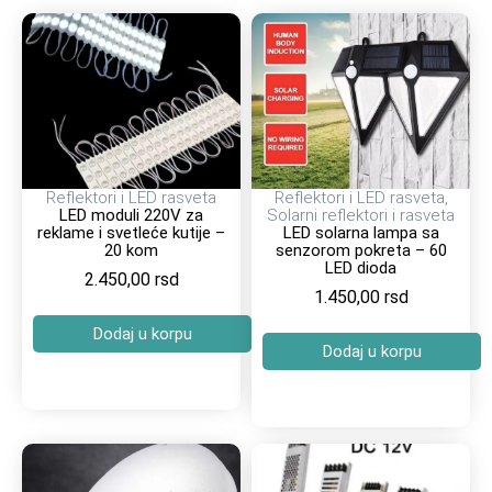
Reflektori i LED rasveta
Reflektori i LED rasveta
,
LED moduli 220V za
Solarni reflektori i rasveta
reklame i svetleće kutije –
LED solarna lampa sa
20 kom
senzorom pokreta – 60
LED dioda
2.450,00
rsd
1.450,00
rsd
Dodaj u korpu
Dodaj u korpu