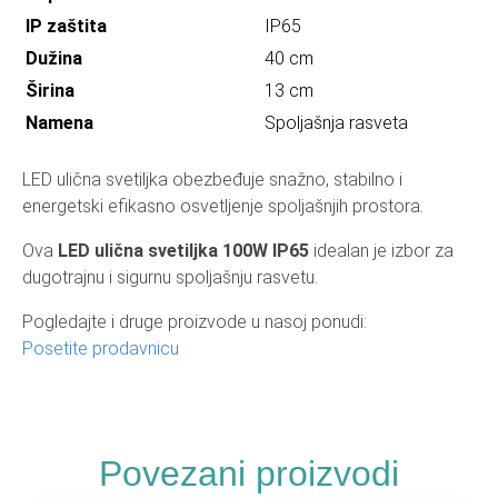
IP zaštita
IP65
Dužina
40 cm
Širina
13 cm
Namena
Spoljašnja rasveta
LED ulična svetiljka obezbeđuje snažno, stabilno i
energetski efikasno osvetljenje spoljašnjih prostora.
Ova
LED ulična svetiljka 100W IP65
idealan je izbor za
dugotrajnu i sigurnu spoljašnju rasvetu.
Pogledajte i druge proizvode u nasoj ponudi:
Posetite prodavnicu
Povezani proizvodi