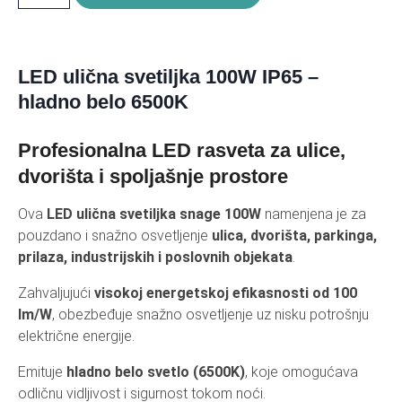
LED ulična svetiljka 100W IP65 –
hladno belo 6500K
Profesionalna LED rasveta za ulice,
dvorišta i spoljašnje prostore
Ova
LED ulična svetiljka snage 100W
namenjena je za
pouzdano i snažno osvetljenje
ulica, dvorišta, parkinga,
prilaza, industrijskih i poslovnih objekata
.
Zahvaljujući
visokoj energetskoj efikasnosti od 100
lm/W
, obezbeđuje snažno osvetljenje uz nisku potrošnju
električne energije.
Emituje
hladno belo svetlo (6500K)
, koje omogućava
odličnu vidljivost i sigurnost tokom noći.