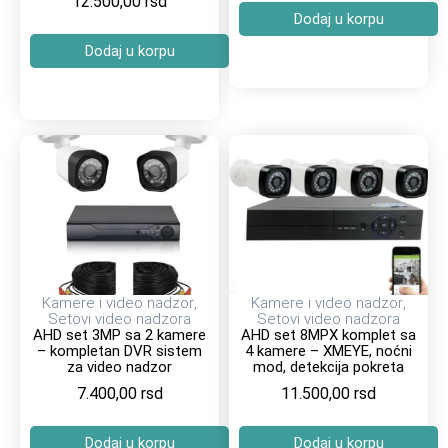
12.500,00
rsd
Dodaj u korpu
Dodaj u korpu
Kamere i video nadzor
,
Kamere i video nadzor
,
Setovi video nadzora
Setovi video nadzora
AHD set 3MP sa 2 kamere
AHD set 8MPX komplet sa
– kompletan DVR sistem
4 kamere – XMEYE, noćni
za video nadzor
mod, detekcija pokreta
7.400,00
rsd
11.500,00
rsd
Dodaj u korpu
Dodaj u korpu