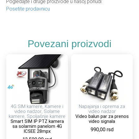
Pogledajte i druge proizvode u našoj ponudi:
Posetite prodavnicu
Povezani proizvodi
4G SIM kamere
,
Kamere i
Napajanja i oprema za
video nadzor
,
Solarne
video nadzor
kamere
,
Spoljašnje kamere
Video balun par za prenos
Smart SIM IP PTZ kamera
video signala
sa solarnim panelom 4G
990,00
rsd
ICSEE 28mpx