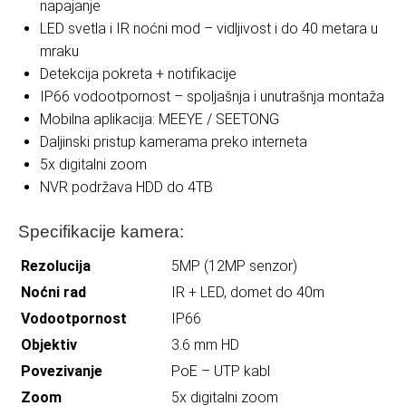
napajanje
LED svetla i IR noćni mod – vidljivost i do 40 metara u
mraku
Detekcija pokreta + notifikacije
IP66 vodootpornost – spoljašnja i unutrašnja montaža
Mobilna aplikacija: MEEYE / SEETONG
Daljinski pristup kamerama preko interneta
5x digitalni zoom
NVR podržava HDD do 4TB
Specifikacije kamera:
Rezolucija
5MP (12MP senzor)
Noćni rad
IR + LED, domet do 40m
Vodootpornost
IP66
Objektiv
3.6 mm HD
Povezivanje
PoE – UTP kabl
Zoom
5x digitalni zoom