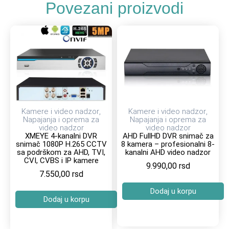
Povezani proizvodi
Kamere i video nadzor
,
Kamere i video nadzor
,
Napajanja i oprema za
Napajanja i oprema za
video nadzor
video nadzor
XMEYE 4-kanalni DVR
AHD FullHD DVR snimač za
snimač 1080P H.265 CCTV
8 kamera – profesionalni 8-
sa podrškom za AHD, TVI,
kanalni AHD video nadzor
CVI, CVBS i IP kamere
9.990,00
rsd
7.550,00
rsd
Dodaj u korpu
Dodaj u korpu