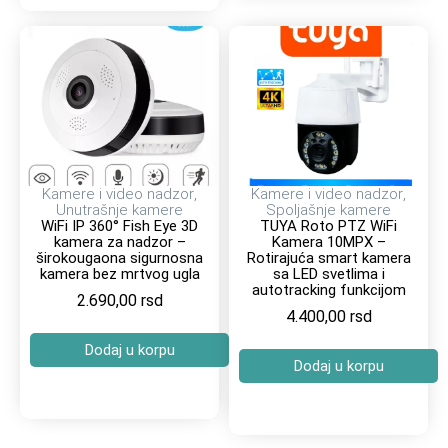
Kamere i video nadzor
,
Kamere i video nadzor
,
Unutrašnje kamere
Spoljašnje kamere
WiFi IP 360° Fish Eye 3D
TUYA Roto PTZ WiFi
kamera za nadzor –
Kamera 10MPX –
širokougaona sigurnosna
Rotirajuća smart kamera
kamera bez mrtvog ugla
sa LED svetlima i
autotracking funkcijom
2.690,00
rsd
4.400,00
rsd
Dodaj u korpu
Dodaj u korpu