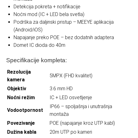
Detekcija pokreta + notifikacije
Noćni mod (IC + LED bela svetla)
Podrška za daljinski pristup – MEEYE aplikacija
(Android/iOS)
Napajanje preko POE – bez dodatnih adaptera
Domet IC dioda do 40m
Specifikacije kompleta:
Rezolucija
5MPX (FHD kvalitet)
kamera
Objektiv
3.6 mm HD
Noćni režim
IC + LED osvetljenje
IP66 – spoljašnja i unutrašnja
Vodootpornost
montaža
Povezivanje
POE (napajanje kroz UTP kabl)
Dužina kabla
20m UTP po kameri