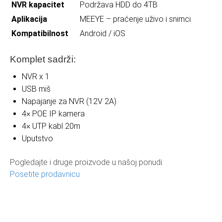
NVR kapacitet
Podržava HDD do 4TB
Aplikacija
MEEYE – praćenje uživo i snimci
Kompatibilnost
Android / iOS
Komplet sadrži:
NVR x 1
USB miš
Napajanje za NVR (12V 2A)
4× POE IP kamera
4× UTP kabl 20m
Uputstvo
Pogledajte i druge proizvode u našoj ponudi:
Posetite prodavnicu