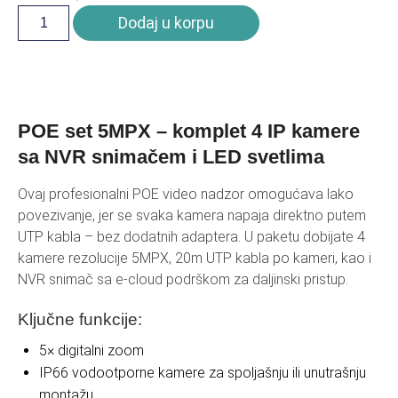
Dodaj u korpu
POE set 5MPX – komplet 4 IP kamere
sa NVR snimačem i LED svetlima
Ovaj profesionalni POE video nadzor omogućava lako
povezivanje, jer se svaka kamera napaja direktno putem
UTP kabla – bez dodatnih adaptera. U paketu dobijate 4
kamere rezolucije 5MPX, 20m UTP kabla po kameri, kao i
NVR snimač sa e-cloud podrškom za daljinski pristup.
Ključne funkcije:
5× digitalni zoom
IP66 vodootporne kamere za spoljašnju ili unutrašnju
montažu