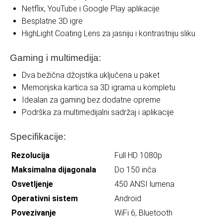
Netflix, YouTube i Google Play aplikacije
Besplatne 3D igre
HighLight Coating Lens za jasniju i kontrastniju sliku
Gaming i multimedija:
Dva bežična džojstika uključena u paket
Memorijska kartica sa 3D igrama u kompletu
Idealan za gaming bez dodatne opreme
Podrška za multimedijalni sadržaj i aplikacije
Specifikacije:
Rezolucija
Full HD 1080p
Maksimalna dijagonala
Do 150 inča
Osvetljenje
450 ANSI lumena
Operativni sistem
Android
Povezivanje
WiFi 6, Bluetooth