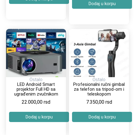
Dodaj u korpu
Ostalo
Ostalo
LED Android Smart
Profesionalni ručni gimbal
projektor Full HD sa
za telefon sa tripod-om i
ugrađenim zvučnikom
teleskopom
22.000,00
rsd
7.350,00
rsd
Dodaj u korpu
Dodaj u korpu