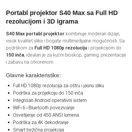
Portabl projektor S40 Max sa Full HD
rezolucijom i 3D igrama
S40 Max portabl projektor
kombinuje moderan dizajn,
visok kvalitet slike i bogate multimedijalne mogućnosti. Sa
podrškom za
Full HD 1080p rezoluciju
i projekcijom do
150 inča
, idealan je za kućni bioskop, gaming, prezentacije
i zabavu na otvorenom.
Glavne karakteristike:
Full HD 1080p rezolucija za oštru i jasnu sliku
Podrška za projekciju do 150 inča
Integrisan Android operativni sistem
WiFi 6 i Bluetooth povezivanje
Osvetljenje od 450 ANSI lumena
Podrška za 4K dekodiranje
Smart bežična projekcija