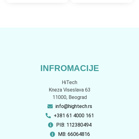
INFROMACIJE
HiTech
Kneza Viseslava 63
11000, Beograd
info@hightech.rs
+381 61 4000 161
PIB: 112380494
MB: 66064816