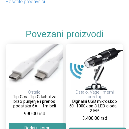
Posetite prodavnicu
Povezani proizvodi
Ostalo
Ostalo
,
Vage i merni
Tip C na Tip C kabal za
uredjaji
brzo punjenje i prenos
Digitalni USB mikroskop
podataka 6A – 1m beli
50–1000x sa 8 LED dioda –
2 MP
990,00
rsd
3.400,00
rsd
Dodaj u korpu