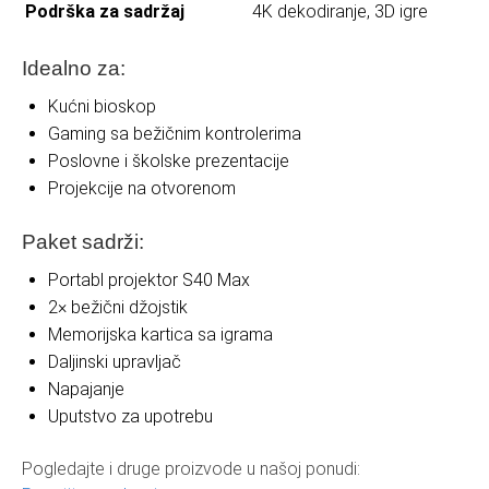
Podrška za sadržaj
4K dekodiranje, 3D igre
Idealno za:
Kućni bioskop
Gaming sa bežičnim kontrolerima
Poslovne i školske prezentacije
Projekcije na otvorenom
Paket sadrži:
Portabl projektor S40 Max
2× bežični džojstik
Memorijska kartica sa igrama
Daljinski upravljač
Napajanje
Uputstvo za upotrebu
Pogledajte i druge proizvode u našoj ponudi: