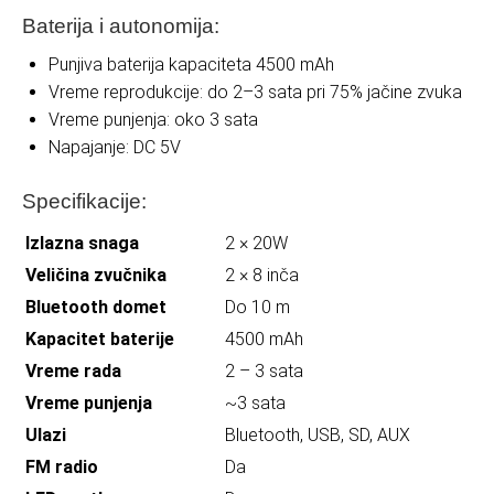
Baterija i autonomija:
Punjiva baterija kapaciteta 4500 mAh
Vreme reprodukcije: do 2–3 sata pri 75% jačine zvuka
Vreme punjenja: oko 3 sata
Napajanje: DC 5V
Specifikacije:
Izlazna snaga
2 × 20W
Veličina zvučnika
2 × 8 inča
Bluetooth domet
Do 10 m
Kapacitet baterije
4500 mAh
Vreme rada
2 – 3 sata
Vreme punjenja
~3 sata
Ulazi
Bluetooth, USB, SD, AUX
FM radio
Da