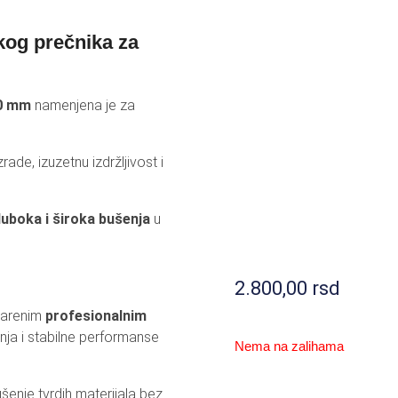
LEKTORI I LED RASVETA
SOLARNI REFLE
kog prečnika za
MULATORI I PUNJAČI
BATERIJSKE LA
ZVUČNICI I SLUŠALICE
TV OPREMA / AN
00 mm
namenjena je za
LOGRAMI
RASVETA ZA K
OTA I NEGA
OSTALO
zrade, izuzetnu izdržljivost i
uboka i široka bušenja
u
2.800,00
rsd
varenim
profesionalnim
nja i stabilne performanse
Nema na zalihama
enje tvrdih materijala bez