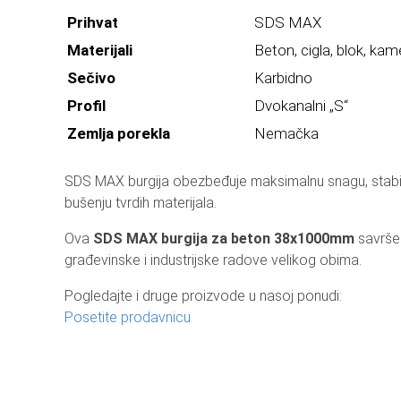
Prihvat
SDS MAX
Materijali
Beton, cigla, blok, ka
Sečivo
Karbidno
Profil
Dvokanalni „S“
Zemlja porekla
Nemačka
SDS MAX burgija obezbeđuje maksimalnu snagu, stabiln
bušenju tvrdih materijala.
Ova
SDS MAX burgija za beton 38x1000mm
savršen
građevinske i industrijske radove velikog obima.
Pogledajte i druge proizvode u nasoj ponudi:
Posetite prodavnicu