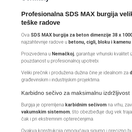
REF
Profesionalna SDS MAX burgija veli
AKU
teške radove
BT 
Ova
SDS MAX burgija za beton dimenzije 38 x 10
HO
najzahtevnije radove u
betonu, cigli, bloku i kamenu
.
LEP
Proizvedena u
Nemačkoj
, garantuje vrhunski kvalitet i
pouzdanost u profesionalnoj upotrebi.
Veliki prečnik i produžena dužina čine je idealnom za
d
građevinskim i industrijskim projektima.
Karbidno sečivo za maksimalnu izdržljivost
Burgija je opremljena
karbidnim sečivom
na vrhu, za
vakumskim sistemom
, što obezbeđuje dug vek traja
čak i pri ekstremnim opterećenjima.
Ovakva konstrukcija omogućava sigurno i precizno buš