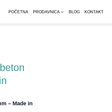
POČETNA
PRODAVNICA
BLOG
KONTAKT
ERE I VIDEO NADZOR
SETOVI VIDEO 
SPOLJAŠNJE KAMER
LARNE KAMERE
4G SIM KAMERE
UNUTRAŠNJE KAME
VAČKE KAMERE I OPREMA
ENDOSKOPSKE
I RIPITERI I OPREMA
MEMORIJA
AJANJA I OPREMA ZA VIDEO NADZOR
BEBI MONITORI
beton
LARNA OPREMA
TOKI VOKI I RA
in
RMI I DODATNA OPREMA
PARKING BARIJ
ETAKT I OPREMA ZA LJUBIMCE
PUMPE
TI
VAGE I MERNI U
mm – Made in
ETNI SATOVI
AUTO KAMERE 