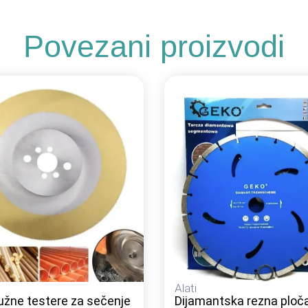
Povezani proizvodi
Alati
ružne testere za sečenje
Dijamantska rezna ploč