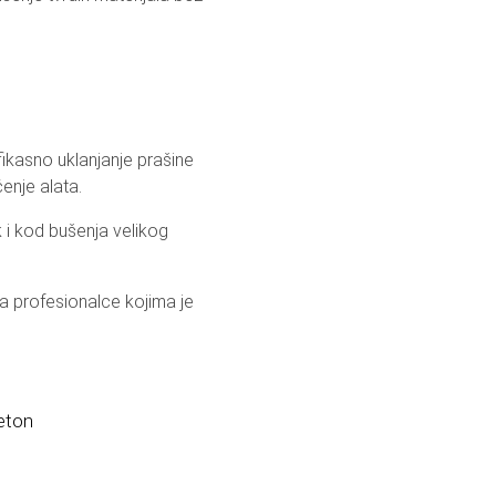
kasno uklanjanje prašine
enje alata.
 i kod bušenja velikog
za profesionalce kojima je
eton