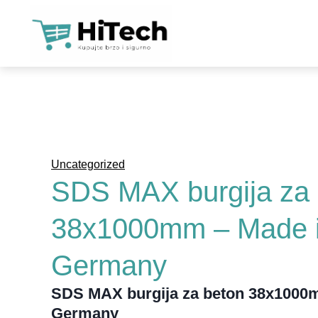
KAM
SO
LO
WIF
Uncategorized
NAP
SDS MAX burgija za 
SO
38x1000mm – Made 
ALA
Germany
TEL
ALA
SDS MAX burgija za beton 38x1000
Germany
PAM