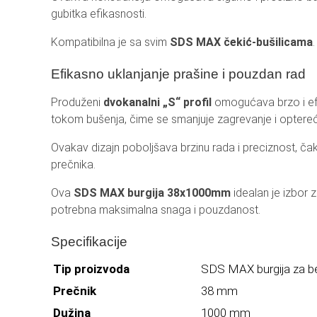
gubitka efikasnosti.
Kompatibilna je sa svim
SDS MAX čekić-bušilicama
.
Efikasno uklanjanje prašine i pouzdan rad
Produženi
dvokanalni „S“ profil
omogućava brzo i efi
tokom bušenja, čime se smanjuje zagrevanje i optereć
Ovakav dizajn poboljšava brzinu rada i preciznost, čak
prečnika.
Ova
SDS MAX burgija 38x1000mm
idealan je izbor 
potrebna maksimalna snaga i pouzdanost.
Specifikacije
Tip proizvoda
SDS MAX burgija za b
Prečnik
38 mm
Dužina
1000 mm