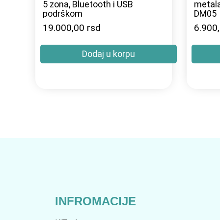
5 zona, Bluetooth i USB
metal
podrškom
DM05
19.000,00
rsd
6.900
Dodaj u korpu
INFROMACIJE