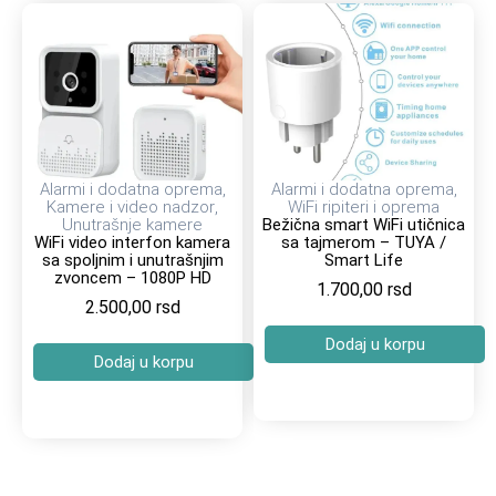
Alarmi i dodatna oprema
,
Alarmi i dodatna oprema
,
Kamere i video nadzor
,
WiFi ripiteri i oprema
Unutrašnje kamere
Bežična smart WiFi utičnica
WiFi video interfon kamera
sa tajmerom – TUYA /
sa spoljnim i unutrašnjim
Smart Life
zvoncem – 1080P HD
1.700,00
rsd
2.500,00
rsd
Dodaj u korpu
Dodaj u korpu