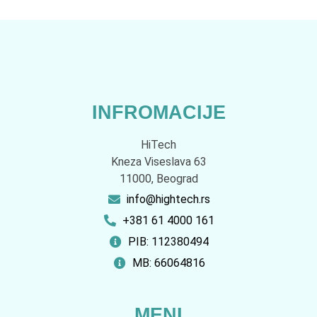
INFROMACIJE
HiTech
Kneza Viseslava 63
11000, Beograd
info@hightech.rs
+381 61 4000 161
PIB: 112380494
MB: 66064816
MENI