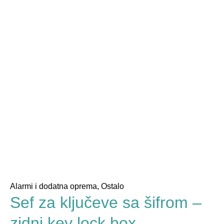
Alarmi i dodatna oprema
,
Ostalo
Sef za ključeve sa šifrom –
zidni key lock box