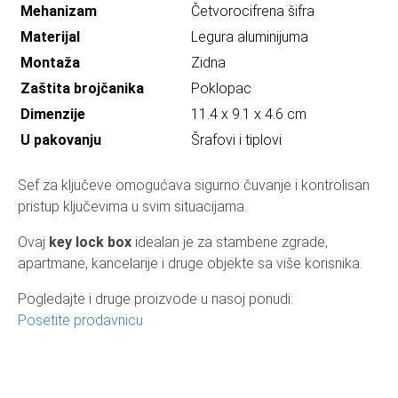
Mehanizam
Četvorocifrena šifra
Materijal
Legura aluminijuma
Montaža
Zidna
Zaštita brojčanika
Poklopac
Dimenzije
11.4 x 9.1 x 4.6 cm
U pakovanju
Šrafovi i tiplovi
Sef za ključeve omogućava sigurno čuvanje i kontrolisan
pristup ključevima u svim situacijama.
Ovaj
key lock box
idealan je za stambene zgrade,
apartmane, kancelarije i druge objekte sa više korisnika.
Pogledajte i druge proizvode u nasoj ponudi:
Posetite prodavnicu