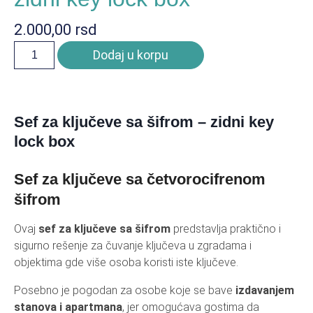
2.000,00
rsd
Dodaj u korpu
Sef za ključeve sa šifrom – zidni key
lock box
Sef za ključeve sa četvorocifrenom
šifrom
Ovaj
sef za ključeve sa šifrom
predstavlja praktično i
sigurno rešenje za čuvanje ključeva u zgradama i
objektima gde više osoba koristi iste ključeve.
Posebno je pogodan za osobe koje se bave
izdavanjem
stanova i apartmana
, jer omogućava gostima da