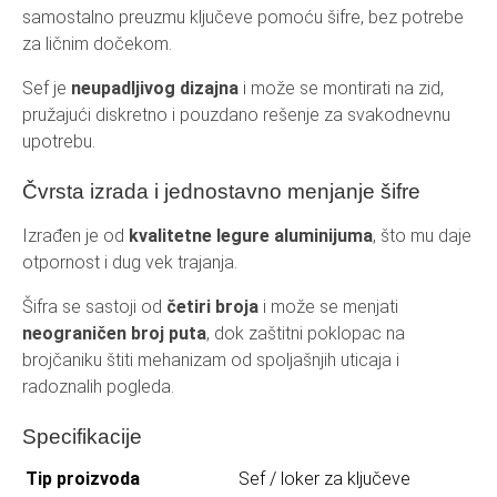
samostalno preuzmu ključeve pomoću šifre, bez potrebe
za ličnim dočekom.
Sef je
neupadljivog dizajna
i može se montirati na zid,
pružajući diskretno i pouzdano rešenje za svakodnevnu
upotrebu.
Čvrsta izrada i jednostavno menjanje šifre
Izrađen je od
kvalitetne legure aluminijuma
, što mu daje
otpornost i dug vek trajanja.
Šifra se sastoji od
četiri broja
i može se menjati
neograničen broj puta
, dok zaštitni poklopac na
brojčaniku štiti mehanizam od spoljašnjih uticaja i
radoznalih pogleda.
Specifikacije
Tip proizvoda
Sef / loker za ključeve