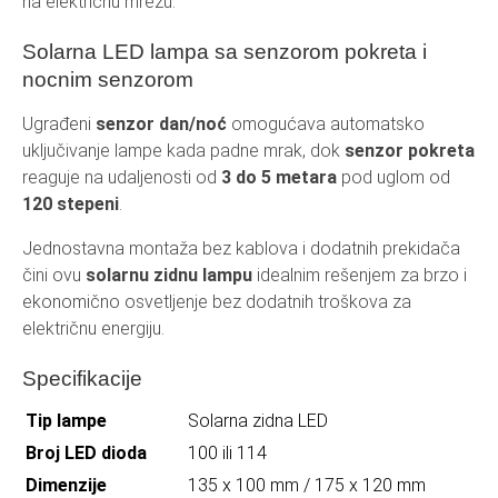
na električnu mrežu.
Solarna LED lampa sa senzorom pokreta i
nocnim senzorom
Ugrađeni
senzor dan/noć
omogućava automatsko
uključivanje lampe kada padne mrak, dok
senzor pokreta
reaguje na udaljenosti od
3 do 5 metara
pod uglom od
120 stepeni
.
Jednostavna montaža bez kablova i dodatnih prekidača
čini ovu
solarnu zidnu lampu
idealnim rešenjem za brzo i
ekonomično osvetljenje bez dodatnih troškova za
električnu energiju.
Specifikacije
Tip lampe
Solarna zidna LED
Broj LED dioda
100 ili 114
Dimenzije
135 x 100 mm / 175 x 120 mm