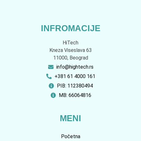
INFROMACIJE
HiTech
Kneza Viseslava 63
11000, Beograd
info@hightech.rs
+381 61 4000 161
PIB: 112380494
MB: 66064816
MENI
Početna