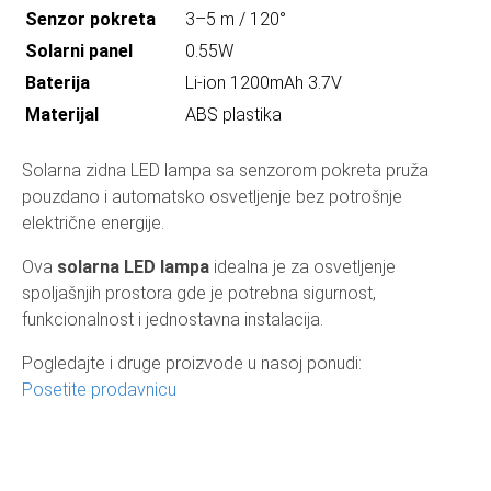
Senzor pokreta
3–5 m / 120°
Solarni panel
0.55W
Baterija
Li-ion 1200mAh 3.7V
Materijal
ABS plastika
Solarna zidna LED lampa sa senzorom pokreta pruža
pouzdano i automatsko osvetljenje bez potrošnje
električne energije.
Ova
solarna LED lampa
idealna je za osvetljenje
spoljašnjih prostora gde je potrebna sigurnost,
funkcionalnost i jednostavna instalacija.
Pogledajte i druge proizvode u nasoj ponudi:
Posetite prodavnicu