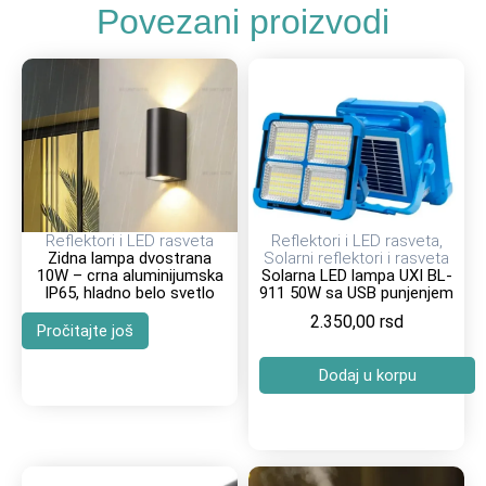
Povezani proizvodi
Reflektori i LED rasveta
Reflektori i LED rasveta
,
Zidna lampa dvostrana
Solarni reflektori i rasveta
10W – crna aluminijumska
Solarna LED lampa UXI BL-
IP65, hladno belo svetlo
911 50W sa USB punjenjem
2.350,00
rsd
Pročitajte još
Dodaj u korpu