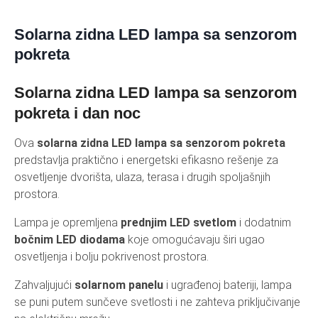
Solarna zidna LED lampa sa senzorom
pokreta
Solarna zidna LED lampa sa senzorom
pokreta i dan noc
Ova
solarna zidna LED lampa sa senzorom pokreta
predstavlja praktično i energetski efikasno rešenje za
osvetljenje dvorišta, ulaza, terasa i drugih spoljašnjih
prostora.
Lampa je opremljena
prednjim LED svetlom
i dodatnim
bočnim LED diodama
koje omogućavaju širi ugao
osvetljenja i bolju pokrivenost prostora.
Zahvaljujući
solarnom panelu
i ugrađenoj bateriji, lampa
se puni putem sunčeve svetlosti i ne zahteva priključivanje