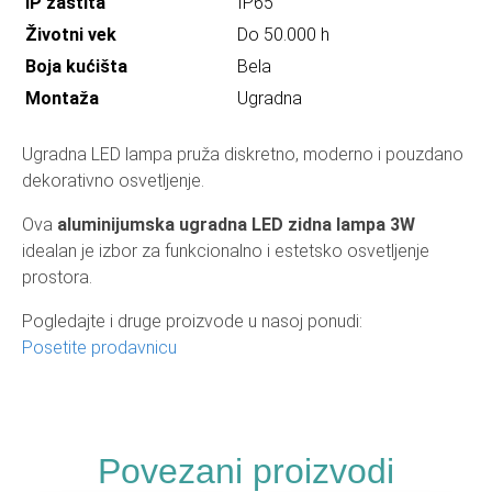
IP zaštita
IP65
Životni vek
Do 50.000 h
Boja kućišta
Bela
Montaža
Ugradna
Ugradna LED lampa pruža diskretno, moderno i pouzdano
dekorativno osvetljenje.
Ova
aluminijumska ugradna LED zidna lampa 3W
idealan je izbor za funkcionalno i estetsko osvetljenje
prostora.
Pogledajte i druge proizvode u nasoj ponudi:
Posetite prodavnicu
Povezani proizvodi