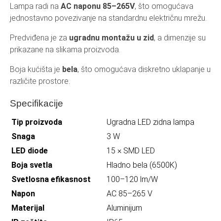
Lampa radi na
AC naponu 85–265V
, što omogućava
jednostavno povezivanje na standardnu električnu mrežu.
Predviđena je za
ugradnu montažu u zid
, a dimenzije su
prikazane na slikama proizvoda.
Boja kućišta je
bela
, što omogućava diskretno uklapanje u
različite prostore.
Specifikacije
Tip proizvoda
Ugradna LED zidna lampa
Snaga
3 W
LED diode
15 × SMD LED
Boja svetla
Hladno bela (6500K)
Svetlosna efikasnost
100–120 lm/W
Napon
AC 85–265 V
Materijal
Aluminijum