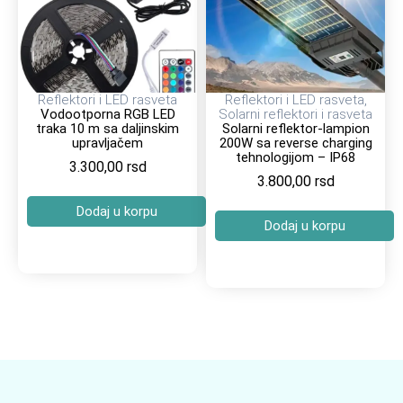
Reflektori i LED rasveta
Reflektori i LED rasveta
,
Vodootporna RGB LED
Solarni reflektori i rasveta
traka 10 m sa daljinskim
Solarni reflektor-lampion
upravljačem
200W sa reverse charging
tehnologijom – IP68
3.300,00
rsd
3.800,00
rsd
Dodaj u korpu
Dodaj u korpu