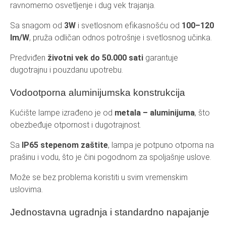
ravnomerno osvetljenje i dug vek trajanja.
Sa snagom od
3W
i svetlosnom efikasnošću od
100–120
lm/W
, pruža odličan odnos potrošnje i svetlosnog učinka.
Predviđen
životni vek do 50.000 sati
garantuje
dugotrajnu i pouzdanu upotrebu.
Vodootporna aluminijumska konstrukcija
Kućište lampe izrađeno je od
metala – aluminijuma
, što
obezbeđuje otpornost i dugotrajnost.
Sa
IP65 stepenom zaštite
, lampa je potpuno otporna na
prašinu i vodu, što je čini pogodnom za spoljašnje uslove.
Može se bez problema koristiti u svim vremenskim
uslovima.
Jednostavna ugradnja i standardno napajanje