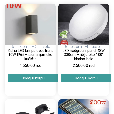
Reflektori i LED rasveta
Reflektori i LED rasveta
Zidna LED lampa dvostrana
LED nadgradni panel 48W
10W IP65 – aluminijumsko
Ø30cm – riblje oko 180°
kućište
hladno belo
1.650,00
rsd
2.500,00
rsd
Dodaj u korpu
Dodaj u korpu