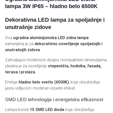
lampa 3W IP65 – hladno belo 6500K
Dekorativna LED lampa za spoljašnje i
unutrašnje zidove
Ova
ugradna aluminijumska LED zidna lampa
namenjena je za
dekorativno osvetljenje spoljašnjih i
unutrašnjih zidova
.
Zahvaljujući modernom dizajnu i kompaktnim dimenzijama,
idealna je za osvetljenje
stepeništa, hodnika, fasada,
terasa i prolaza
.
Emituje
hladno belo svetlo (6500K)
, koje obezbeđuje
jasnu vidljivost i moderan vizuelni efekat.
SMD LED tehnologija i energetska efikasnost
Lampa koristi
15 SMD LED dioda
koje obezbeđuju