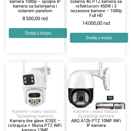
kamera 1080p – spoljna IP
Solarna 4G PTZ kamera sa
kamera sa baterijama i
reflektorom 450W i 3
solarnim panelom
nezavisne kamere – 1080p
Full HD
8.500,00
rsd
14.000,00
rsd
Dodaj u korpu
Dodaj u korpu
Kamere i video nadzor
,
Kamere i video nadzor
,
Spoljašnje kamere
Spoljašnje kamere
Kamera dve glave ICSEE –
ABQ A12b PTZ 10MP WiFi
rotirajuća + fiksna PTZ WiFi
IP kamera
kamera 13MP