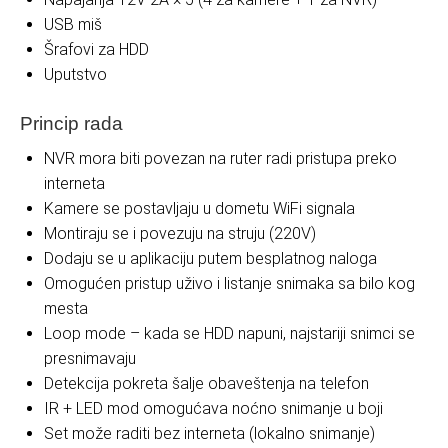
USB miš
Šrafovi za HDD
Uputstvo
Princip rada
NVR mora biti povezan na ruter radi pristupa preko
interneta
Kamere se postavljaju u dometu WiFi signala
Montiraju se i povezuju na struju (220V)
Dodaju se u aplikaciju putem besplatnog naloga
Omogućen pristup uživo i listanje snimaka sa bilo kog
mesta
Loop mode – kada se HDD napuni, najstariji snimci se
presnimavaju
Detekcija pokreta šalje obaveštenja na telefon
IR + LED mod omogućava noćno snimanje u boji
Set može raditi bez interneta (lokalno snimanje)