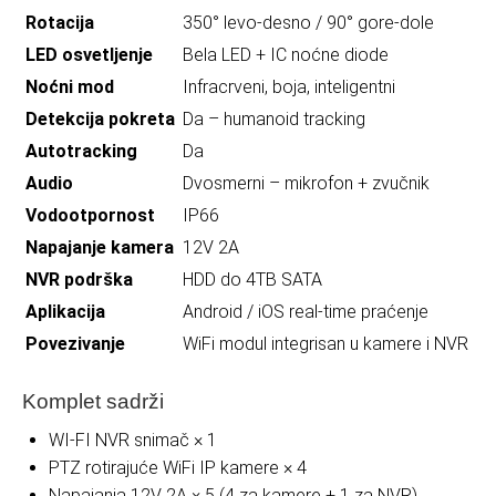
Rotacija
350° levo-desno / 90° gore-dole
LED osvetljenje
Bela LED + IC noćne diode
Noćni mod
Infracrveni, boja, inteligentni
Detekcija pokreta
Da – humanoid tracking
Autotracking
Da
Audio
Dvosmerni – mikrofon + zvučnik
Vodootpornost
IP66
Napajanje kamera
12V 2A
NVR podrška
HDD do 4TB SATA
Aplikacija
Android / iOS real-time praćenje
Povezivanje
WiFi modul integrisan u kamere i NVR
Komplet sadrži
WI-FI NVR snimač × 1
PTZ rotirajuće WiFi IP kamere × 4
Napajanja 12V 2A × 5 (4 za kamere + 1 za NVR)