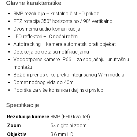
Glavne karakteristike
8MP rezolucija – kristalno čist HD prikaz
PTZ rotacija 350° horizontalno / 90° vertikalno
Dvosmerna audio komunikacija
LED reflektori + IC noćni režim
Autotracking – kamera automatski prati objekat
Detekcija pokreta sa notifikacijama
Vodootporne kamere IP66 – za spoljašnju i unutrašnju
montažu
Bežični prenos slike preko integrisanog WiFi modula
Domet noćnog vida do 40m
Podrška za više korisnika i daljinski pristup
Specifikacije
Rezolucija kamere
8MP (FHD kvalitet)
Zoom
5× digitalni zoom
Objektiv
3.6 mm HD