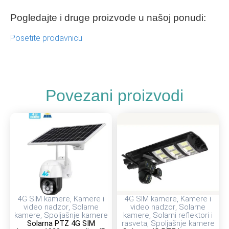
Pogledajte i druge proizvode u našoj ponudi:
Posetite prodavnicu
Povezani proizvodi
4G SIM kamere
,
Kamere i
4G SIM kamere
,
Kamere i
video nadzor
,
Solarne
video nadzor
,
Solarne
kamere
,
Spoljašnje kamere
kamere
,
Solarni reflektori i
Solarna PTZ 4G SIM
rasveta
,
Spoljašnje kamere