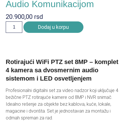
Audio Komunikacijom
20.900,00
rsd
Dodaj u korpu
Rotirajući WiFi PTZ set 8MP – komplet
4 kamera sa dvosmernim audio
sistemom i LED osvetljenjem
Profesionalni digitalni set za video nadzor koji uključuje 4
bežične PTZ rotirajuće kamere od 8MP i NVR snimač.
Idealno rešenje za objekte bez kablova, kuće, lokale,
magacine i dvorišta. Set je jednostavan za montažu i
odmah spreman za rad.