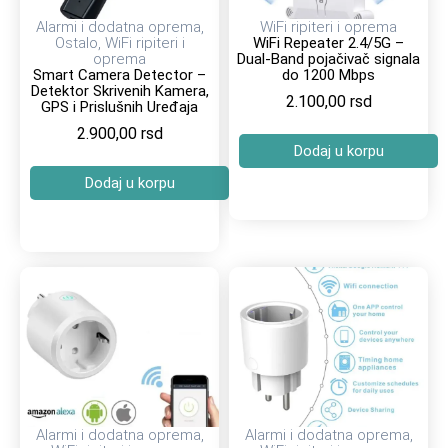
Alarmi i dodatna oprema
,
WiFi ripiteri i oprema
Ostalo
,
WiFi ripiteri i
WiFi Repeater 2.4/5G –
oprema
Dual-Band pojačivač signala
Smart Camera Detector –
do 1200 Mbps
Detektor Skrivenih Kamera,
2.100,00
rsd
GPS i Prislušnih Uređaja
2.900,00
rsd
Dodaj u korpu
Dodaj u korpu
Alarmi i dodatna oprema
,
Alarmi i dodatna oprema
,