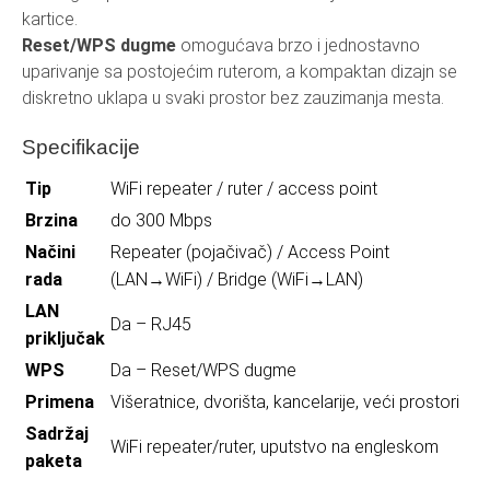
kartice.
Reset/WPS dugme
omogućava brzo i jednostavno
uparivanje sa postojećim ruterom, a kompaktan dizajn se
diskretno uklapa u svaki prostor bez zauzimanja mesta.
Specifikacije
Tip
WiFi repeater / ruter / access point
Brzina
do 300 Mbps
Načini
Repeater (pojačivač) / Access Point
rada
(LAN→WiFi) / Bridge (WiFi→LAN)
LAN
Da – RJ45
priključak
WPS
Da – Reset/WPS dugme
Primena
Višeratnice, dvorišta, kancelarije, veći prostori
Sadržaj
WiFi repeater/ruter, uputstvo na engleskom
paketa