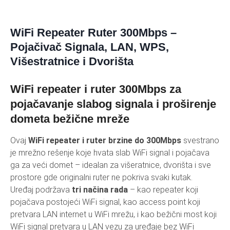
WiFi Repeater Ruter 300Mbps –
Pojačivač Signala, LAN, WPS,
Višestratnice i Dvorišta
WiFi repeater i ruter 300Mbps za
pojačavanje slabog signala i proširenje
dometa bežične mreže
Ovaj
WiFi repeater i ruter brzine do 300Mbps
svestrano
je mrežno rešenje koje hvata slab WiFi signal i pojačava
ga za veći domet – idealan za višeratnice, dvorišta i sve
prostore gde originalni ruter ne pokriva svaki kutak.
Uređaj podržava
tri načina rada
– kao repeater koji
pojačava postojeći WiFi signal, kao access point koji
pretvara LAN internet u WiFi mrežu, i kao bežični most koji
WiFi signal pretvara u LAN vezu za uređaje bez WiFi