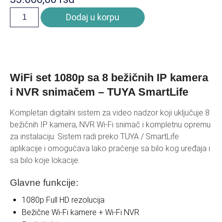
Dodaj u korpu
WiFi set 1080p sa 8 bežičnih IP kamera
i NVR snimačem – TUYA SmartLife
Kompletan digitalni sistem za video nadzor koji uključuje 8
bežičnih IP kamera, NVR Wi-Fi snimač i kompletnu opremu
za instalaciju. Sistem radi preko TUYA / SmartLife
aplikacije i omogućava lako praćenje sa bilo kog uređaja i
sa bilo koje lokacije.
Glavne funkcije:
1080p Full HD rezolucija
Bežične Wi-Fi kamere + Wi-Fi NVR