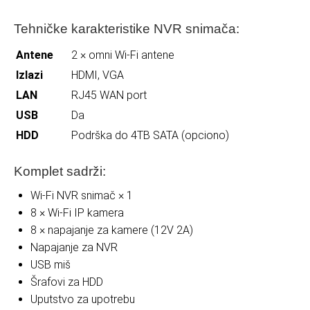
Tehničke karakteristike NVR snimača:
Antene
2 × omni Wi-Fi antene
Izlazi
HDMI, VGA
LAN
RJ45 WAN port
USB
Da
HDD
Podrška do 4TB SATA (opciono)
Komplet sadrži:
Wi-Fi NVR snimač × 1
8 × Wi-Fi IP kamera
8 × napajanje za kamere (12V 2A)
Napajanje za NVR
USB miš
Šrafovi za HDD
Uputstvo za upotrebu