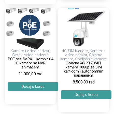
Kamere i video nadzor
,
4G SIM kamere
,
Kamere i
Setovi video nadzora
video nadzor
,
Solarne
POE set 5MPX – komplet 4
kamere
,
Spoljašnje kamere
IP kamere sa NVR
Solarna 4G PTZ WiFi
snimačem
kamera 1080p sa SIM
karticom i autonomnim
21.000,00
rsd
napajanjem
8.500,00
rsd
Dodaj u korpu
Dodaj u korpu