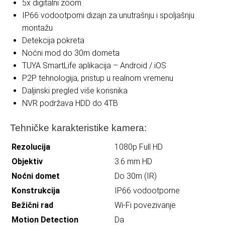
5x digitalni zoom
IP66 vodootporni dizajn za unutrašnju i spoljašnju
montažu
Detekcija pokreta
Noćni mod do 30m dometa
TUYA SmartLife aplikacija – Android / iOS
P2P tehnologija, pristup u realnom vremenu
Daljinski pregled više korisnika
NVR podržava HDD do 4TB
Tehničke karakteristike kamera:
Rezolucija
1080p Full HD
Objektiv
3.6 mm HD
Noćni domet
Do 30m (IR)
Konstrukcija
IP66 vodootporne
Bežični rad
Wi-Fi povezivanje
Motion Detection
Da