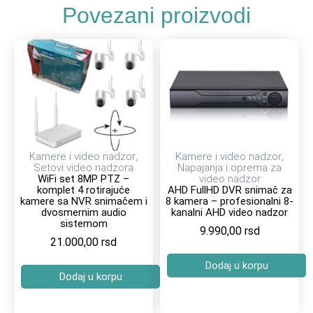
Povezani proizvodi
Kamere i video nadzor
,
Kamere i video nadzor
,
Setovi video nadzora
Napajanja i oprema za
WiFi set 8MP PTZ –
video nadzor
komplet 4 rotirajuće
AHD FullHD DVR snimač za
kamere sa NVR snimačem i
8 kamera – profesionalni 8-
dvosmernim audio
kanalni AHD video nadzor
sistemom
9.990,00
rsd
21.000,00
rsd
Dodaj u korpu
Dodaj u korpu