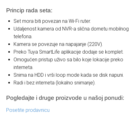
Princip rada seta:
Set mora biti povezan na Wi-Fi ruter.
Udaljenost kamera od NVR-a slična dometu mobilnog
telefona.
Kamera se povezuje na napajanje (220V).
Preko Tuya SmartLife aplikacije dodaje se komplet.
Omogućen pristup uživo sa bilo koje lokacije preko
interneta.
Snima na HDD i vrši loop mode kada se disk napuni.
Radi i bez interneta (lokalno snimanje).
Pogledajte i druge proizvode u našoj ponudi:
Posetite prodavnicu