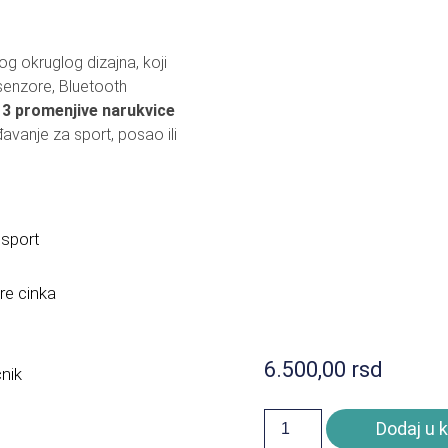
LEKTORI I LED RASVETA
SOLARNI REFLE
g okruglog dizajna, koji
MULATORI I PUNJAČI
BATERIJSKE LA
senzore, Bluetooth
ZVUČNICI I SLUŠALICE
TV OPREMA / AN
k
3 promenjive narukvice
avanje za sport, posao ili
LOGRAMI
RASVETA ZA K
OTA I NEGA
OSTALO
 sport
re cinka
6.500,00
rsd
nik
Dodaj u 