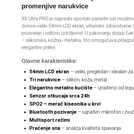
promenjive narukvice
REF
X8 Ultra PRO je napredni sportski pametni sat moderno
AKU
donosi veliki 54mm LCD ekran, vrhunske zdravstvene 
BT 
pozivanje i odličnu izdržljivost. U pakovanju dolazi ča
– silikonska, kožna i metalna, što omogućava prilagođ
HO
elegantne prilike.
LEP
Glavne karakteristike:
54mm LCD ekran
– veliki, pregledan i idealan za
Tri narukvice
– silikon, koža, metal
Elegantno metalno kućište
– izrađeno od legu
Senzor otkucaja srca 24h
SPO2 – merač kiseonika u krvi
Bluetooth pozivanje
– ugrađen mikrofon i zvuč
Multisport režimi
Praćenje sna
– analiza kvaliteta spavanja