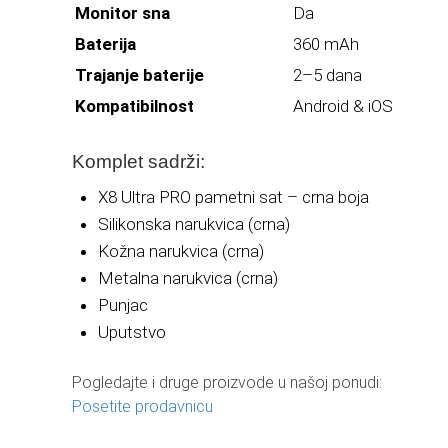
Monitor sna
Da
Baterija
360 mAh
Trajanje baterije
2–5 dana
Kompatibilnost
Android & iOS
Komplet sadrži:
X8 Ultra PRO pametni sat – crna boja
Silikonska narukvica (crna)
Kožna narukvica (crna)
Metalna narukvica (crna)
Punjac
Uputstvo
Pogledajte i druge proizvode u našoj ponudi:
Posetite prodavnicu