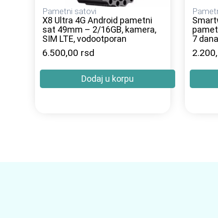
Pametni satovi
Pametn
X8 Ultra 4G Android pametni
Smart
sat 49mm – 2/16GB, kamera,
pametni
SIM LTE, vodootporan
7 dana
6.500,00
rsd
2.200
Dodaj u korpu