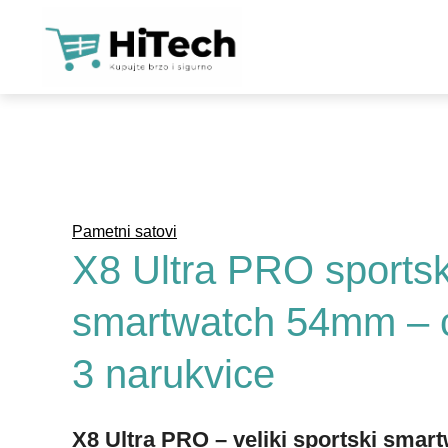
KAM
SO
LO
WIF
Pametni satovi
NAP
X8 Ultra PRO sportsk
SO
smartwatch 54mm – c
ALA
3 narukvice
TEL
ALA
X8 Ultra PRO – veliki sportski sma
PAM