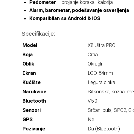
Pedometer
– brojanje koraka i kalorija
Alarm, barometar, podešavanje osvetljenja
Kompatibilan sa Android & iOS
Specifikacije:
Model
X8 Ultra PRO
Boja
Crna
Oblik
Okrugli
Ekran
LCD, 54mm
Kućište
Legura cinka
Narukvice
Silikonska, kožna, me
Bluetooth
V5.0
Senzori
Srčani puls, SPO2, G
GPS
Ne
Pozivanje
Da (Bluetooth)