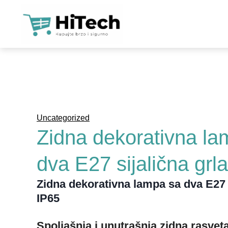
KAM
SO
LO
WIF
Uncategorized
NAP
Zidna dekorativna la
SO
dva E27 sijalična grl
ALA
Zidna dekorativna lampa sa dva E27 s
TEL
IP65
ALA
PAM
Spoljašnja i unutrašnja zidna rasve