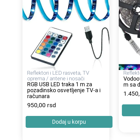
Reflektori i LED rasveta
,
TV
Reflekt
oprema / antene i nosači
Vodoot
RGB USB LED traka 1 m za
m sa d
pozadinsko osvetljenje TV-a i
1.450
računara
950,00
rsd
Dodaj u korpu