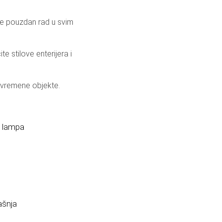
je pouzdan rad u svim
ite stilove enterijera i
savremene objekte.
a lampa
ašnja