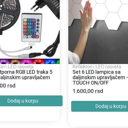
ori i LED rasveta
Reflektori i LED rasveta
porna RGB LED traka 5
Set 6 LED lampica sa
aljinskim upravljačem
daljinskim upravljačem 
TOUCH ON/OFF
,00
rsd
1.600,00
rsd
Dodaj u korpu
Dodaj u korpu