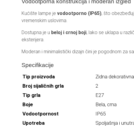
Vodootporna konstrukcija i moderan izgled
Kućište lampe je
vodootporno (IP65)
, što obezbeđu
vremenskim uslovima.
Dostupna je u
beloj i crnoj boji
, lako se uklapa u različ
eksterijera.
Moderan i minimalistički dizajn čini je pogodnom za 
Specifikacije
Tip proizvoda
Zidna dekorativn
Broj sijaličnih grla
2
Tip grla
E27
Boje
Bela, crna
Vodootpornost
IP65
Upotreba
Spoljašnja i unutr