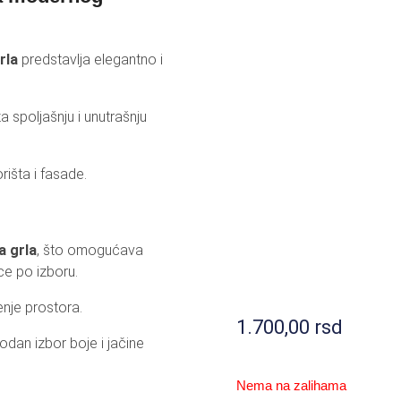
LEKTORI I LED RASVETA
SOLARNI REFLE
MULATORI I PUNJAČI
BATERIJSKE LA
rla
predstavlja elegantno i
ZVUČNICI I SLUŠALICE
TV OPREMA / AN
a spoljašnju i unutrašnju
LOGRAMI
RASVETA ZA K
OTA I NEGA
OSTALO
rišta i fasade.
a grla
, što omogućava
ice po izboru.
nje prostora.
1.700,00
rsd
odan izbor boje i jačine
Nema na zalihama