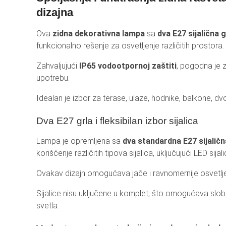
dizajna
REF
AKU
Ova
zidna dekorativna lampa
sa
dva E27 sijalična g
funkcionalno rešenje za osvetljenje različitih prostora.
BT 
Zahvaljujući
IP65 vodootpornoj zaštiti
, pogodna je z
HO
upotrebu.
LEP
Idealan je izbor za terase, ulaze, hodnike, balkone, dvo
Dva E27 grla i fleksibilan izbor sijalica
Lampa je opremljena sa
dva standardna E27 sijaličn
korišćenje različitih tipova sijalica, uključujući LED sijal
Ovakav dizajn omogućava jače i ravnomernije osvetlje
Sijalice nisu uključene u komplet, što omogućava slob
svetla.