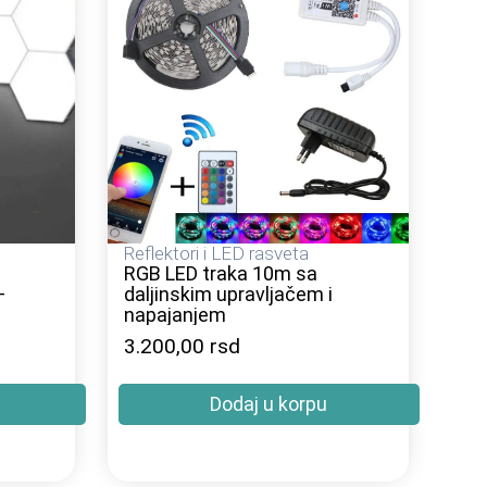
Reflektori i LED rasveta
RGB LED traka 10m sa
–
daljinskim upravljačem i
napajanjem
3.200,00
rsd
Dodaj u korpu