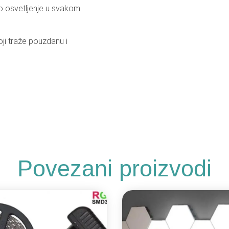
o osvetljenje u svakom
oji traže pouzdanu i
Povezani proizvodi