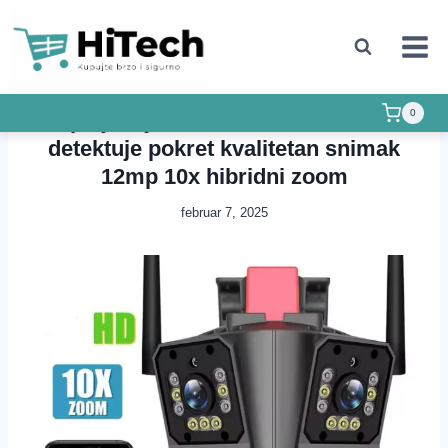
UNCATEGORIZED
Sigurnosna roto kamera za
0
spoljasnju montazu sa tri sociva
detektuje pokret kvalitetan snimak
12mp 10x hibridni zoom
februar 7, 2025