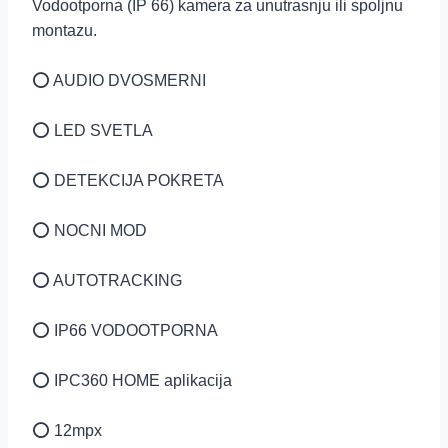
Vodootporna (IP 66) kamera za unutrasnju ili spoljnu
montazu.
⭕️ AUDIO DVOSMERNI
⭕️ LED SVETLA
⭕️ DETEKCIJA POKRETA
⭕️ NOCNI MOD
⭕️ AUTOTRACKING
⭕️ IP66 VODOOTPORNA
⭕️ IPC360 HOME aplikacija
⭕️ 12mpx