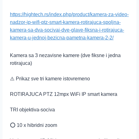
https://hightech.rs/index.php/product/kamera-za-video-
nadzor-ip-wifi-ptz-smart-kamera-rotirajuca-spoljna-
kamera-sa-dva-socivai-dve-glave-fiksna-i-rotirajuca-
kamera-u-jednoj-bezicna-pametna-kamera-2-2/
Kamera sa 3 nezavisne kamere (dve fiksne i jedna
rotirajuca)
⚠️ Prikaz sve tri kamere istovremeno
ROTIRAJUCA PTZ 12mpx WiFi IP smart kamera
TRI objektiva-sociva
⭕️ 10 x hibridni zoom