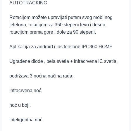
AUTOTRACKING
Rotacijom možete upravljati putem svog mobilnog
telefona, rotacijom za 350 stepeni levo i desno,
rotacijom prema gore i dole za 90 stepeni.
Aplikacija za android i ios telefone IPC360 HOME
Ugrađene diode , bela svetla + infracrvena IC svetla,
podržava 3 noćna načina rada:
infracrvena noć,
noć u boji,
inteligentna noć