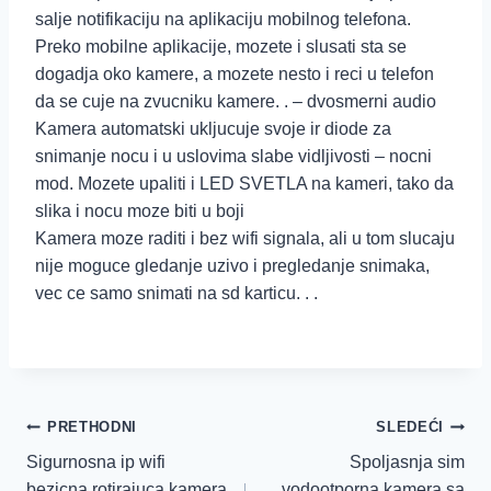
salje notifikaciju na aplikaciju mobilnog telefona.
Preko mobilne aplikacije, mozete i slusati sta se
dogadja oko kamere, a mozete nesto i reci u telefon
da se cuje na zvucniku kamere. . – dvosmerni audio
Kamera automatski ukljucuje svoje ir diode za
snimanje nocu i u uslovima slabe vidljivosti – nocni
mod. Mozete upaliti i LED SVETLA na kameri, tako da
slika i nocu moze biti u boji
Kamera moze raditi i bez wifi signala, ali u tom slucaju
nije moguce gledanje uzivo i pregledanje snimaka,
vec ce samo snimati na sd karticu. . .
PRETHODNI
SLEDEĆI
Sigurnosna ip wifi
Spoljasnja sim
bezicna rotirajuca kamera
vodootporna kamera sa