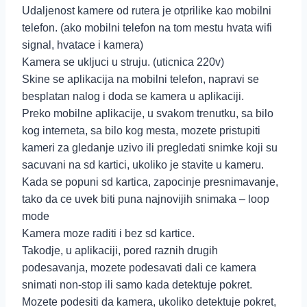
Udaljenost kamere od rutera je otprilike kao mobilni
telefon. (ako mobilni telefon na tom mestu hvata wifi
signal, hvatace i kamera)
Kamera se ukljuci u struju. (uticnica 220v)
Skine se aplikacija na mobilni telefon, napravi se
besplatan nalog i doda se kamera u aplikaciji.
Preko mobilne aplikacije, u svakom trenutku, sa bilo
kog interneta, sa bilo kog mesta, mozete pristupiti
kameri za gledanje uzivo ili pregledati snimke koji su
sacuvani na sd kartici, ukoliko je stavite u kameru.
Kada se popuni sd kartica, zapocinje presnimavanje,
tako da ce uvek biti puna najnovijih snimaka – loop
mode
Kamera moze raditi i bez sd kartice.
Takodje, u aplikaciji, pored raznih drugih
podesavanja, mozete podesavati dali ce kamera
snimati non-stop ili samo kada detektuje pokret.
Mozete podesiti da kamera, ukoliko detektuje pokret,