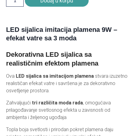
Dodaj u korpu
LED sijalica imitacija plamena 9W –
efekat vatre sa 3 moda
Dekorativna LED sijalica sa
realističnim efektom plamena
Ova
LED sijalica sa imitacijom plamena
stvara izuzetno
realističan efekat vatre i savršena je za dekorativno
osvetljenje prostora.
Zahvaljujući
tri različita moda rada
, omogućava
prilagođavanje svetlosnog efekta u zavisnosti od
ambijenta i željenog ugođaja.
Topla boja svetlosti i prirodan pokret plamena daju