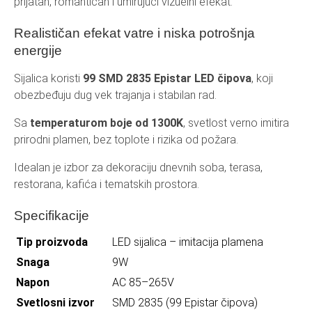
prijatan, romantičan i umirujući vizuelni efekat.
Realističan efekat vatre i niska potrošnja
energije
Sijalica koristi
99 SMD 2835 Epistar LED čipova
, koji
obezbeđuju dug vek trajanja i stabilan rad.
Sa
temperaturom boje od 1300K
, svetlost verno imitira
prirodni plamen, bez toplote i rizika od požara.
Idealan je izbor za dekoraciju dnevnih soba, terasa,
restorana, kafića i tematskih prostora.
Specifikacije
Tip proizvoda
LED sijalica – imitacija plamena
Snaga
9W
Napon
AC 85–265V
Svetlosni izvor
SMD 2835 (99 Epistar čipova)