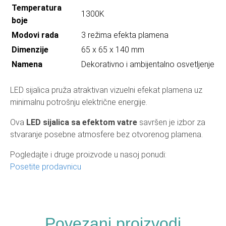
Temperatura
1300K
boje
Modovi rada
3 režima efekta plamena
Dimenzije
65 x 65 x 140 mm
Namena
Dekorativno i ambijentalno osvetljenje
LED sijalica pruža atraktivan vizuelni efekat plamena uz
minimalnu potrošnju električne energije.
Ova
LED sijalica sa efektom vatre
savršen je izbor za
stvaranje posebne atmosfere bez otvorenog plamena.
Pogledajte i druge proizvode u nasoj ponudi:
Posetite prodavnicu
Povezani proizvodi