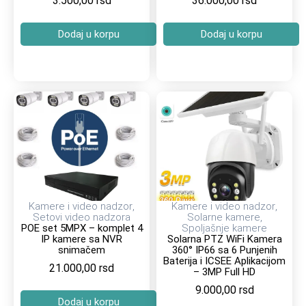
3.500,00
rsd
36.000,00
rsd
Dodaj u korpu
Dodaj u korpu
Kamere i video nadzor
,
Kamere i video nadzor
,
Setovi video nadzora
Solarne kamere
,
POE set 5MPX – komplet 4
Spoljašnje kamere
IP kamere sa NVR
Solarna PTZ WiFi Kamera
snimačem
360° IP66 sa 6 Punjenih
Baterija i ICSEE Aplikacijom
21.000,00
rsd
– 3MP Full HD
9.000,00
rsd
Dodaj u korpu