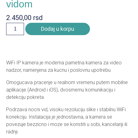
vidom
2.450,00
rsd
Dodaj u korpu
WiFi IP kamera je moderna pametna kamera za video
nadzor, namenjena za kucnu i poslovnu upotrebu.
Omogucava pracenje u realnom vremenu putem mobilne
aplikacije (Android i iOS), dvosmernu komunikaciju i
detekciju pokreta.
Podrzava nocni vid, visoku rezoluciju slike i stabilnu WiFi
konekciju. Instalacija je jednostavna, a kamera se
povezuje bezzicno i moze se koristiti u sobi, kancelariji ili
radnji.