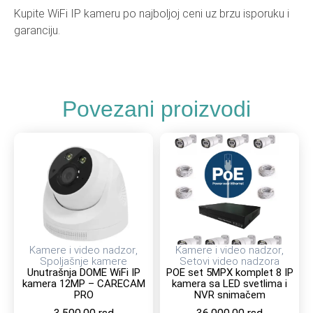
Kupite WiFi IP kameru po najboljoj ceni uz brzu isporuku i
garanciju.
Povezani proizvodi
Kamere i video nadzor
,
Kamere i video nadzor
,
Spoljašnje kamere
Setovi video nadzora
Unutrašnja DOME WiFi IP
POE set 5MPX komplet 8 IP
kamera 12MP – CARECAM
kamera sa LED svetlima i
PRO
NVR snimačem